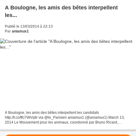
A Boulogne, les amis des bêtes interpellent
les...
Publié le 13/03/2014 à 22:13
Par
aniamux1
A Boulogne, les amis des bêtes interpellent les candidats
http://t.co/fKi7WVqIir via @le_Parisien aniamux1 (@aniamux1) March 13,
2014 Le Mouvement pour les animaux, coordonné par Bruno Ricard,
membre de la Fondation Brigitte Bardot, a décidé d'interpeller...