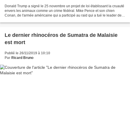
Donald Trump a signé le 25 novembre un projet de loi établissant la cruauté
envers les animaux comme un crime fédéral. Mike Pence et son chien
Conan, de l'armée américaine qui a participé au raid qui a tué le leader de
l'ISIS Abu Bakr al-Baghdadi. À la...
Le dernier rhinocéros de Sumatra de Malaisie
est mort
Publié le 26/11/2019 à 10:10
Par
Ricard Bruno