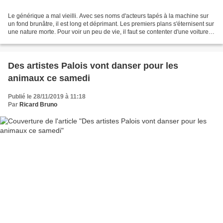
Le générique a mal vieilli. Avec ses noms d'acteurs tapés à la machine sur
un fond brunâtre, il est long et déprimant. Les premiers plans s'éternisent sur
une nature morte. Pour voir un peu de vie, il faut se contenter d'une voiture
qui se gare et d'un...
Des artistes Palois vont danser pour les
animaux ce samedi
Publié le 28/11/2019 à 11:18
Par
Ricard Bruno