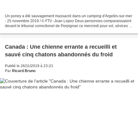
Un poney a été sauvagement massacré dans un camping d'Argelès-sur-mer
- 25 novembre 2019 / © FTV -Joan Lopez Deux personnes comparaissaient
devant le tribunal correctionel de Perpignan ce mercredi pour vol, sévices et
cruauté envers un animal. Ils ont...
Canada : Une chienne errante a recueilli et
sauvé cinq chatons abandonnés du froid
Publié le 26/11/2019 à 23:21
Par
Ricard Bruno