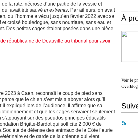
 de la rate, nécrose d’une partie de la vessie et
 qui avait été sauvé
in extremis
. Par ailleurs, on avait
en, où l’homme a vécu jusqu’en février 2022 avec sa
À pr
f et croisé bouledogue, sans nourriture, sans eau et
ent. Des petites cages étaient posées dans une pièce,
e républicaine de Deauville au tribunal pour avoir
Voir le p
Overblog
bre 2023 à Caen, reconnaît le coup de pied sans
r parce que le chien s’est mis à aboyer alors qu’il
Suiv
t-il expliqué lors de l’audience. Il affirme que sa
uotidiennement et que les cages servaient seulement
n s’appuyant sur des pseudos principes éducatifs
Fondation Brigitte-Bardot qui sollicite 2 000 € de
a Société de défense des animaux de la Côte fleurie
étérinaire et de garde de la chienne qui vient