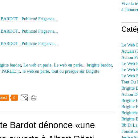
Vive la té
à l'honne
Caté
Le Web E
Actuali
(
Action P
Le Web E
igitte bardot
,
Le web en parle
,
Le web en parle..
,
brigitte bardot
,
Le Web E
 PARLE;;;;
,
le web en parle
,
tout ou presque sur Brigitte
Le Web En
Tout Ou P
Brigitte 
Action D
post
0
Brigitte 
Brigitte 
Brigitteb
Brigitte 
itte Bardot dénonce «une
Bb Et La
Fondation
Justice 