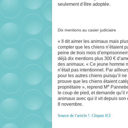
seulement d’être adoptée.
Dix mentions au casier judiciaire
«
Il dit aimer les animaux mais pl
compter que les chiens n’étaient p
peine de trois mois d’emprisonnem
déjà dix mentions plus 300 € d’amen
des animaux.
«
Ce jeune homme n’e
n’était pas intentionnel. Par ailleu
pour les autres chiens puisqu’il ne 
prouve que les chiens étaient caté
e
propriétaire
»,
reprend M
Pannetie
le coup de pied, et demande qu’il ne
animaux avec qui il vit depuis son 
8 novembre.
Source de l'article !: Cliquez ICI