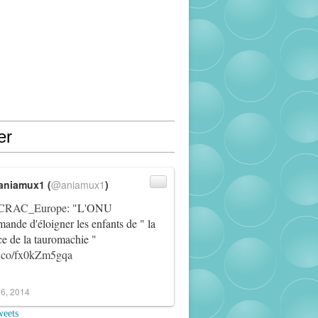
er
aniamux1 (
@aniamux1
)
RAC_Europe
: "L'ONU
ande d'éloigner les enfants de " la
ce de la tauromachie "
/t.co/fx0kZm5gqa
6, 2014
weets