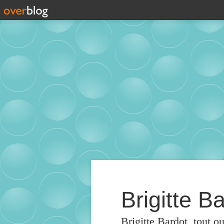
Brigitte Ba
Brigitte Bardot, tout o