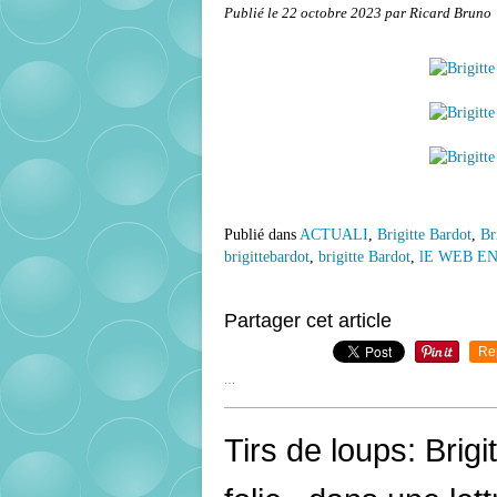
Publié le
22 octobre 2023
par Ricard Bruno
Publié dans
ACTUALI
,
Brigitte Bardot
,
Br
brigittebardot
,
brigitte Bardot
,
lE WEB EN
Partager cet article
Re
…
Tirs de loups: Brig