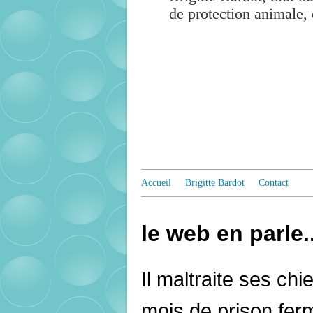
de protection animale, 
Accueil
Brigitte Bardot
Contact
le web en parle.
Il maltraite ses ch
mois de prison fer