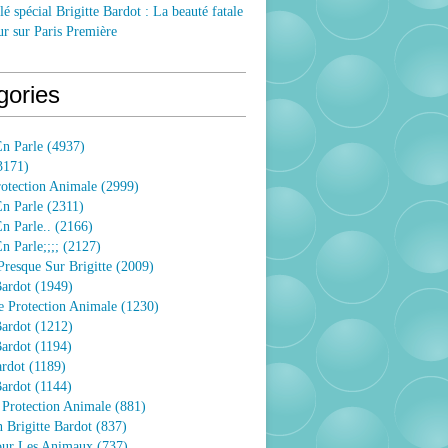
lé spécial Brigitte Bardot : La beauté fatale
ur sur Paris Première
gories
n Parle
(4937)
3171)
rotection Animale
(2999)
n Parle
(2311)
n Parle..
(2166)
 Parle;;;;
(2127)
resque Sur Brigitte
(2009)
Bardot
(1949)
e Protection Animale
(1230)
Bardot
(1212)
Bardot
(1194)
ardot
(1189)
Bardot
(1144)
 Protection Animale
(881)
 Brigitte Bardot
(837)
Pour Les Animaux
(737)