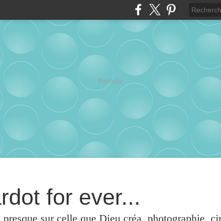
Publicité
rdot for ever...
u presque sur celle que Dieu créa, photographie, c