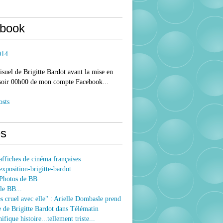
book
014
isuel de Brigitte Bardot avant la mise en
 soir 00h00 de mon compte Facebook...
osts
s
ffiches de cinéma françaises
xposition-brigitte-bardot
Photos de BB
le BB...
ès cruel avec elle" : Arielle Dombasle prend
e de Brigitte Bardot dans Télématin
fique histoire...tellement triste...