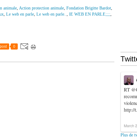
on animale
,
Action protection animale
,
Fondation Brigitte Bardot
,
aux
,
Le web en parle
,
Le web en parle..
,
lE WEB EN PARLE;;;;
,
post
0
Twitt
RT
@C
recomm
violen
http:/
March 2
Plus de t