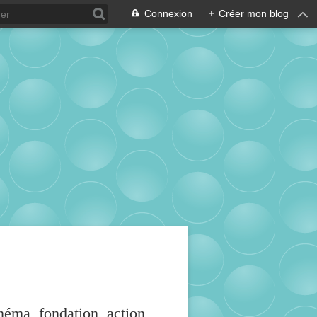
Connexion
+
Créer mon blog
inéma, fondation, action