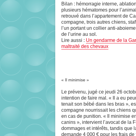
Bilan : hémorragie interne, ablation
plusieurs hématomes pour l’animal
retrouvé dans l’appartement de Ca
compagne, trois autres chiens, staf
l’un portant un collier anti-aboiem
de l’urine au sol.
Lire aussi :
Un gendarme de la Gard
maltraité des chevaux
« Il minimise »
Le prévenu, jugé ce jeudi 26 octo
intention de faire mal.
«
Il a eu peu
tenait son bébé dans les bras
»,
es
compagne nourrissait les chiens q
en cas de punition. «
Il minimise e
canins »
, intervient l’avocat de la 
dommages et intérêts, tandis que l
demande 4 000 € pour les frais de v