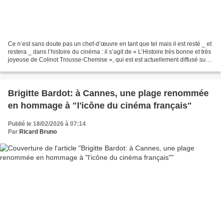
Ce n’est sans doute pas un chef-d’œuvre en tant que tel mais il est resté _ et
restera _ dans l’histoire du cinéma : il s’agit de « L’Histoire très bonne et très
joyeuse de Colinot Trousse-Chemise », qui est est actuellement diffusé sur
la plateforme...
Brigitte Bardot: à Cannes, une plage renommée
en hommage à "l'icône du cinéma français"
Publié le 18/02/2026 à 07:14
Par
Ricard Bruno