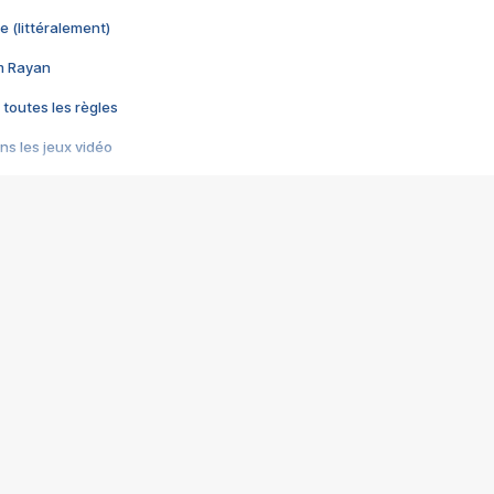
e (littéralement)
im Rayan
 toutes les règles
s les jeux vidéo
us choquant de Rockstar ? - Le scandale BULLY
e plus moche de Steam
du RÊVE tourne au CAUCHEMAR
pendant 8 heures
it… à tort
umiliés par un jeu vidéo
ire - Final Fantasy 8
ti un empire - Age of Empires