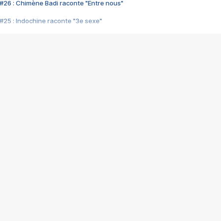
#26 : Chimène Badi raconte "Entre nous"
#25 : Indochine raconte "3e sexe"
#24 : Zaho raconte "C'est chelou"
#23 : Patrick Bruel raconte "Au café des délices"
#22 : Kyo raconte "Le chemin"
#21 : Nolwenn Leroy raconte "Cassé"
#20 : Patrick Hernandez raconte "Born to be alive"
#19 : Lorie raconte "Près de moi"
#18 : Michael Jones raconte "A nos actes manqués" (avec Jean-Jacque
#17 : Khaled raconte "Aïcha"
#16 : Corneille raconte "Parce qu'on vient de loin"
#15 : Indochine raconte "L'aventurier"
14 : Lorie raconte "Sur un air latino"