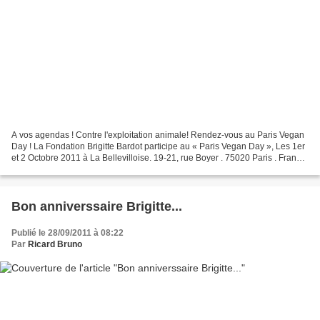
A vos agendas ! Contre l'exploitation animale! Rendez-vous au Paris Vegan
Day ! La Fondation Brigitte Bardot participe au « Paris Vegan Day », Les 1er
et 2 Octobre 2011 à La Bellevilloise. 19-21, rue Boyer . 75020 Paris . France
Entrée : Prix libre Métro...
Bon anniverssaire Brigitte...
Publié le 28/09/2011 à 08:22
Par
Ricard Bruno