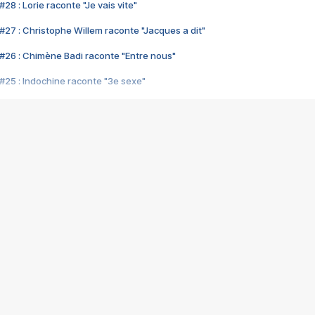
28 : Lorie raconte "Je vais vite"
#27 : Christophe Willem raconte "Jacques a dit"
#26 : Chimène Badi raconte "Entre nous"
#25 : Indochine raconte "3e sexe"
#24 : Zaho raconte "C'est chelou"
#23 : Patrick Bruel raconte "Au café des délices"
#22 : Kyo raconte "Le chemin"
#21 : Nolwenn Leroy raconte "Cassé"
#20 : Patrick Hernandez raconte "Born to be alive"
#19 : Lorie raconte "Près de moi"
#18 : Michael Jones raconte "A nos actes manqués" (avec Jean-Jacque
#17 : Khaled raconte "Aïcha"
#16 : Corneille raconte "Parce qu'on vient de loin"