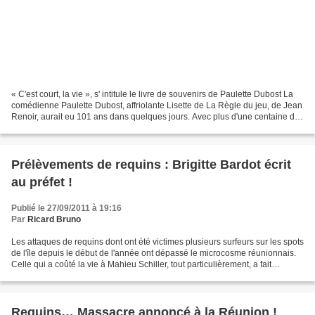
« C'est court, la vie », s' intitule le livre de souvenirs de Paulette Dubost La
comédienne Paulette Dubost, affriolante Lisette de La Règle du jeu, de Jean
Renoir, aurait eu 101 ans dans quelques jours. Avec plus d'une centaine de
films à son actif,...
Prélèvements de requins : Brigitte Bardot écrit
au préfet !
Publié le 27/09/2011 à 19:16
Par
Ricard Bruno
Les attaques de requins dont ont été victimes plusieurs surfeurs sur les spots
de l'île depuis le début de l'année ont dépassé le microcosme réunionnais.
Celle qui a coûté la vie à Mahieu Schiller, tout particulièrement, a fait
l'ouverture des journaux...
Requins… Massacre annoncé à la Réunion !