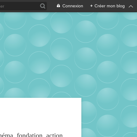
Connexion
+
Créer mon blog
inéma, fondation, action