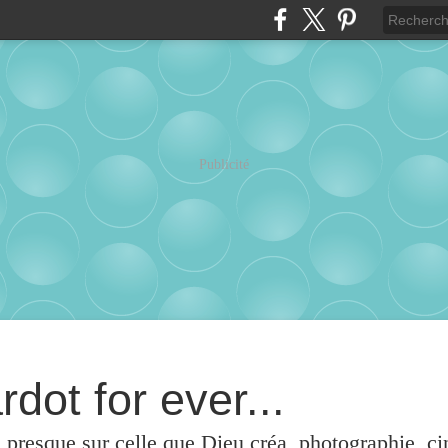
Publicité
rdot for ever...
u presque sur celle que Dieu créa, photographie, c