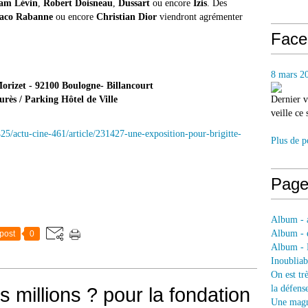
am Lévin
,
Robert Doisneau
,
Dussart
ou encore
Izis
. Des
aco Rabanne
ou encore
Christian Dior
viendront agrémenter
Face
8 mars 2
rizet - 92100 Boulogne- Billancourt
ès / Parking Hôtel de Ville
Dernier v
veille ce
425/actu-cine-461/article/231427-une-exposition-pour-brigitte-
Plus de p
Page
Album - a
Album - e
post
0
Album - 
Inoubliab
On est tr
 millions ? pour la fondation
la défens
Une magni