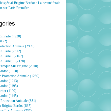
lé spécial Brigitte Bardot : La beauté fatale
ur sur Paris Première
gories
n Parle
(4938)
3172)
rotection Animale
(2999)
n Parle
(2312)
n Parle..
(2167)
 Parle;;;;
(2128)
resque Sur Brigitte
(2010)
Bardot
(1950)
e Protection Animale
(1230)
Bardot
(1213)
Bardot
(1195)
ardot
(1190)
Bardot
(1145)
 Protection Animale
(881)
 Brigitte Bardot
(837)
Pour Les Animaux
(737)