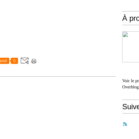
À pr
post
0
Voir le p
Overblog
Suiv