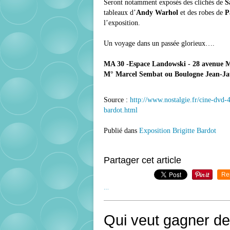
Seront notamment exposés des clichés de
S
tableaux d’
Andy Warhol
et des robes de
P
l’exposition.
Un voyage dans un passée glorieux….
MA 30 -Espace Landowski - 28 avenue Mo
M° Marcel Sembat ou Boulogne Jean-Jaur
Source :
http://www.nostalgie.fr/cine-dvd-
bardot.html
Publié dans
Exposition Brigitte Bardot
Partager cet article
Re
…
Qui veut gagner des