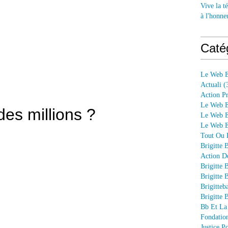
Vive la té
à l'honne
Caté
5
Le Web E
Actuali
(
Action P
Le Web E
es millions ?
Le Web E
Le Web En
Tout Ou P
Brigitte 
Action D
Brigitte 
Brigitte 
Brigitteb
Brigitte 
Bb Et La
Fondation
Justice 