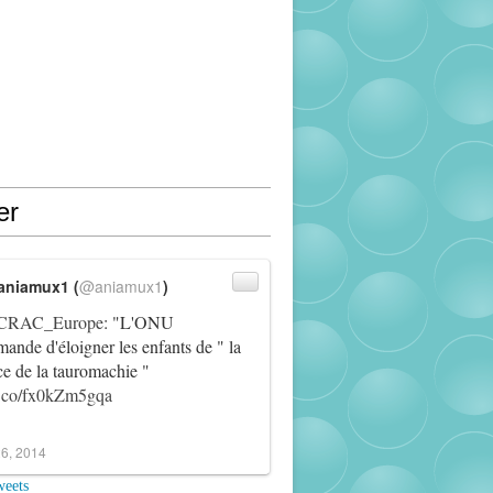
er
aniamux1 (
@aniamux1
)
RAC_Europe
: "L'ONU
ande d'éloigner les enfants de " la
ce de la tauromachie "
/t.co/fx0kZm5gqa
6, 2014
weets