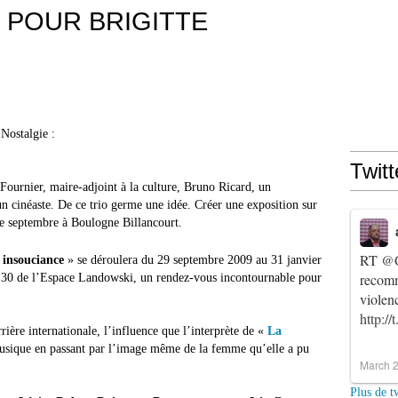
 POUR BRIGITTE
Nostalgie :
Twitt
ournier, maire-adjoint à la culture, Bruno Ricard, un
un cinéaste. De ce trio germe une idée. Créer une exposition sur
de septembre à Boulogne Billancourt.
RT
@C
 insouciance
» se déroulera du 29 septembre 2009 au 31 janvier
recomm
 30 de l’Espace Landowski, un rendez-vous incontournable pour
violen
http:/
rière internationale, l’influence que l’interprète de «
La
usique en passant par l’image même de la femme qu’elle a pu
March 2
Plus de t