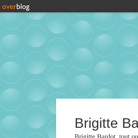
Brigitte Ba
Brigitte Bardot, tout o