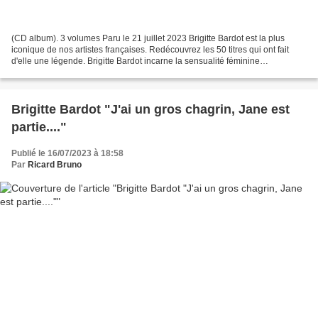
(CD album). 3 volumes Paru le 21 juillet 2023 Brigitte Bardot est la plus
iconique de nos artistes françaises. Redécouvrez les 50 titres qui ont fait
d'elle une légende. Brigitte Bardot incarne la sensualité féminine
authentique et audacieuse. Danseuse,...
Brigitte Bardot "J'ai un gros chagrin, Jane est
partie...."
Publié le 16/07/2023 à 18:58
Par
Ricard Bruno