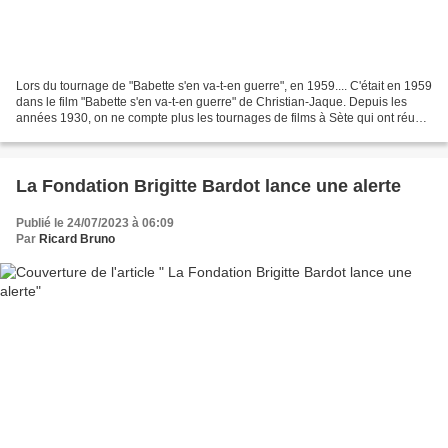
Lors du tournage de "Babette s'en va-t-en guerre", en 1959.... C'était en 1959
dans le film "Babette s'en va-t-en guerre" de Christian-Jaque. Depuis les
années 1930, on ne compte plus les tournages de films à Sète qui ont réuni
des célébrités, et des...
La Fondation Brigitte Bardot lance une alerte
Publié le 24/07/2023 à 06:09
Par
Ricard Bruno