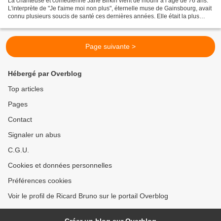
La chanteuse et comédienne Jane Birkin vient de mourir à l’âge de 76 ans.
L'interprète de "Je t'aime moi non plus", éternelle muse de Gainsbourg, avait
connu plusieurs soucis de santé ces dernières années. Elle était la plus
Française des artistes britanniques....
Page suivante >
Hébergé par Overblog
Top articles
Pages
Contact
Signaler un abus
C.G.U.
Cookies et données personnelles
Préférences cookies
Voir le profil de Ricard Bruno sur le portail Overblog