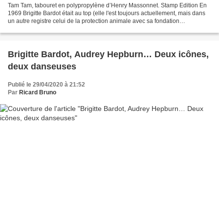
Tam Tam, tabouret en polypropylène d’Henry Massonnet. Stamp Edition En
1969 Brigitte Bardot était au top (elle l'est toujours actuellement, mais dans
un autre registre celui de la protection animale avec sa fondation
éponyme)...même e posant pour un magazine...
Brigitte Bardot, Audrey Hepburn… Deux icônes,
deux danseuses
Publié le 29/04/2020 à 21:52
Par
Ricard Bruno