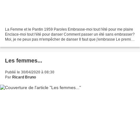
La Femme et le Pantin 1959 Paroles Embrasse-moi tout l'été pour me plaire
Enclace-moi tout l'été pour danser Comment passer un été sans embrasser?
Moi, je ne peux pas m'empêcher de danser Il faut que j'embrasse Le premier
qui passe Le premier qui m'emmènera...
Les femmes...
Publié le 30/04/2020 à 08:30
Par
Ricard Bruno