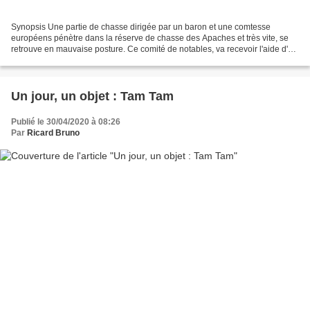
Synopsis Une partie de chasse dirigée par un baron et une comtesse
européens pénètre dans la réserve de chasse des Apaches et très vite, se
retrouve en mauvaise posture. Ce comité de notables, va recevoir l'aide d'un
ancien colonel de l'armée, surnommé...
Un jour, un objet : Tam Tam
Publié le 30/04/2020 à 08:26
Par
Ricard Bruno