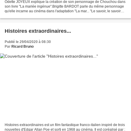
Odette JOYEUX explique la création de son personnage de Chouchou dans
son livre "La mariée ingénue".Brigitte BARDOT parle du même personnage
qu'elle incarne au cinéma dans l'adaptation "La mar... "Le savoir, le savoir
faire et le faire savoir" En 1954,...
Histoires extraordinaires...
Publié le 29/04/2020 à 08:30
Par
Ricard Bruno
Histoires extraordinaires est un film fantastique franco-italien inspiré de trois
nouvelles d'Edgar Allan Poe et sorti en 1968 au cinéma. Il est coréalisé par :