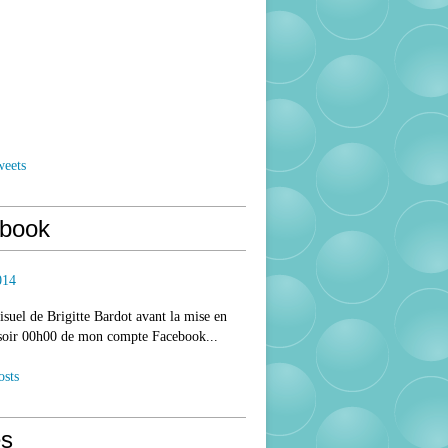
weets
book
014
isuel de Brigitte Bardot avant la mise en
 soir 00h00 de mon compte Facebook...
osts
s