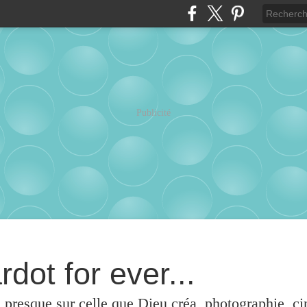
Publicité
rdot for ever...
u presque sur celle que Dieu créa, photographie, c