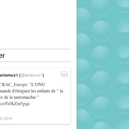
er
aniamux1 (
@aniamux1
)
RAC_Europe
: "L'ONU
ande d'éloigner les enfants de " la
ce de la tauromachie "
/t.co/fx0kZm5gqa
6, 2014