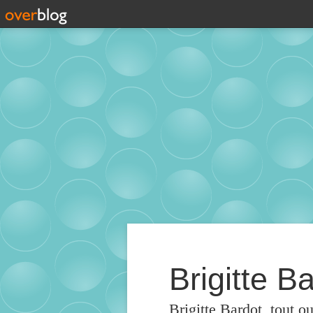
Brigitte Ba
Brigitte Bardot, tout o