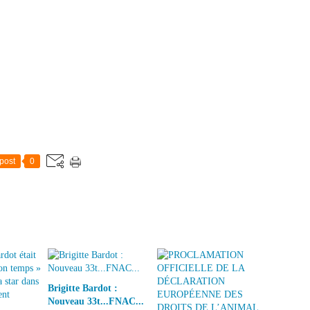
post
0
Brigitte Bardot :
Nouveau 33t...FNAC...