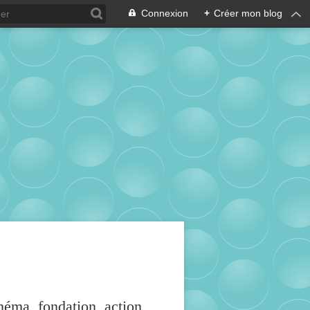
Connexion
+
Créer mon blog
inéma, fondation, action