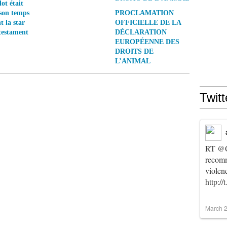
ot était
 son temps
PROCLAMATION
t la star
OFFICIELLE DE LA
testament
DÉCLARATION
EUROPÉENNE DES
DROITS DE
L’ANIMAL
Twitt
RT
@C
recomm
violen
http:/
March 2