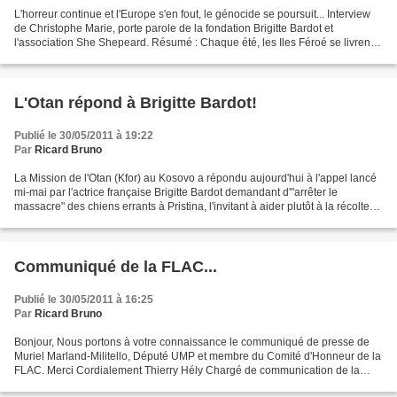
L'horreur continue et l'Europe s'en fout, le génocide se poursuit... Interview
de Christophe Marie, porte parole de la fondation Brigitte Bardot et
l'association She Shepeard. Résumé : Chaque été, les Iles Féroé se livrent
au massacre de centaines de...
L'Otan répond à Brigitte Bardot!
Publié le 30/05/2011 à 19:22
Par
Ricard Bruno
La Mission de l'Otan (Kfor) au Kosovo a répondu aujourd'hui à l'appel lancé
mi-mai par l'actrice française Brigitte Bardot demandant d'"arrêter le
massacre" des chiens errants à Pristina, l'invitant à aider plutôt à la récolte
de fonds pour lutter contre...
Communiqué de la FLAC...
Publié le 30/05/2011 à 16:25
Par
Ricard Bruno
Bonjour, Nous portons à votre connaissance le communiqué de presse de
Muriel Marland-Militello, Député UMP et membre du Comité d'Honneur de la
FLAC. Merci Cordialement Thierry Hély Chargé de communication de la
FLAC www.flac-anticorrida.org 06 23 94 84...