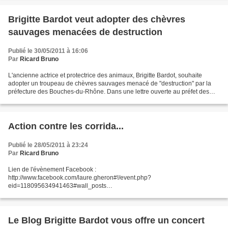
Brigitte Bardot veut adopter des chèvres
sauvages menacées de destruction
Publié le 30/05/2011 à 16:06
Par
Ricard Bruno
L'ancienne actrice et protectrice des animaux, Brigitte Bardot, souhaite
adopter un troupeau de chèvres sauvages menacé de "destruction" par la
préfecture des Bouches-du-Rhône. Dans une lettre ouverte au préfet des
BdR, BB se dit "atterrée" par sa décision...
Action contre les corrida...
Publié le 28/05/2011 à 23:24
Par
Ricard Bruno
Lien de l'évènement Facebook :
http://www.facebook.com/laure.gheron#!/event.php?
eid=118095634941463#wall_posts
..........................................................................................................................................
............................
Le Blog Brigitte Bardot vous offre un concert