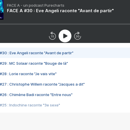
FACE A - un podcast Purecharts
FACE A #30 : Eve Angeli raconte "Avant de partir"
#30 : Eve Angeli raconte "Avant de partir"
#29 : MC Solaar raconte "Bouge de là"
28 : Lorie raconte "Je vais vite"
#27 : Christophe Willem raconte "Jacques a dit"
#26 : Chimène Badi raconte "Entre nous"
#25 : Indochine raconte "3e sexe"
#24 : Zaho raconte "C'est chelou"
#23 : Patrick Bruel raconte "Au café des délices"