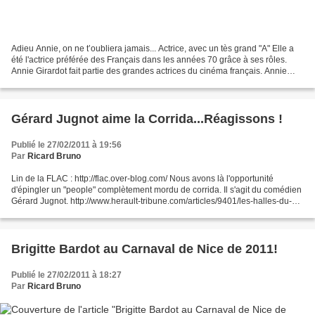
Adieu Annie, on ne t’oubliera jamais... Actrice, avec un tès grand "A" Elle a
été l'actrice préférée des Français dans les années 70 grâce à ses rôles.
Annie Girardot fait partie des grandes actrices du cinéma français. Annie
Girardot est née le 25 Octobre...
Gérard Jugnot aime la Corrida...Réagissons !
Publié le 27/02/2011 à 19:56
Par
Ricard Bruno
Lin de la FLAC : http://flac.over-blog.com/ Nous avons là l'opportunité
d'épingler un "people" complètement mordu de corrida. Il s'agit du comédien
Gérard Jugnot. http://www.herault-tribune.com/articles/9401/les-halles-du-
cap-distinction-et-celebrites-au-menu/?
PHPSESSID=c2ce68e030591e52da160578c4f3a9f0...
Brigitte Bardot au Carnaval de Nice de 2011!
Publié le 27/02/2011 à 18:27
Par
Ricard Bruno