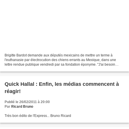
Brigitte Bardot demande aux députés mexicains de mettre un terme à
l'euthanasie par électrocution des chiens errants au Mexique, dans une
lettre rendue publique vendredi par sa fondation éponyme. "J'ai besoin
aujourd'hui de votre soutien pour faire passer...
Quick Hallal : Enfin, les médias commencent à
réagir!
Publié le 26/02/2011 à 20:00
Par
Ricard Bruno
Très bon édito de l'Express... Bruno Ricard