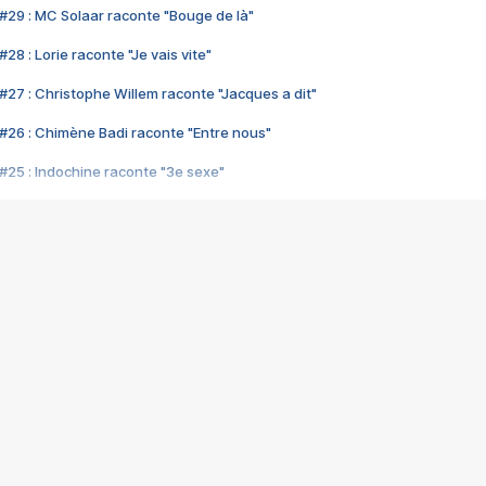
#29 : MC Solaar raconte "Bouge de là"
28 : Lorie raconte "Je vais vite"
#27 : Christophe Willem raconte "Jacques a dit"
#26 : Chimène Badi raconte "Entre nous"
#25 : Indochine raconte "3e sexe"
#24 : Zaho raconte "C'est chelou"
#23 : Patrick Bruel raconte "Au café des délices"
#22 : Kyo raconte "Le chemin"
#21 : Nolwenn Leroy raconte "Cassé"
#20 : Patrick Hernandez raconte "Born to be alive"
#19 : Lorie raconte "Près de moi"
#18 : Michael Jones raconte "A nos actes manqués" (avec Jean-Jacque
#17 : Khaled raconte "Aïcha"