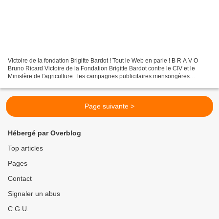
Victoire de la fondation Brigitte Bardot ! Tout le Web en parle ! B R A V O
Bruno Ricard Victoire de la Fondation Brigitte Bardot contre le CIV et le
Ministère de l'agriculture : les campagnes publicitaires mensongères
"Soyons fermes" devront cesser !...
Page suivante >
Hébergé par Overblog
Top articles
Pages
Contact
Signaler un abus
C.G.U.