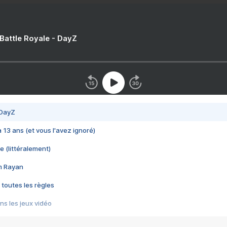
 Battle Royale - DayZ
 DayZ
 a 13 ans (et vous l'avez ignoré)
e (littéralement)
im Rayan
 toutes les règles
s les jeux vidéo
us choquant de Rockstar ? - Le scandale BULLY