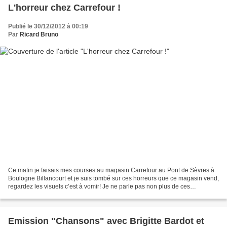
L'horreur chez Carrefour !
Publié le 30/12/2012 à 00:19
Par
Ricard Bruno
Ce matin je faisais mes courses au magasin Carrefour au Pont de Sèvres à
Boulogne Billancourt et je suis tombé sur ces horreurs que ce magasin vend,
regardez les visuels c’est à vomir! Je ne parle pas non plus de ces
"pouffiasses" en manteaux de fourrure...
Emission "Chansons" avec Brigitte Bardot et