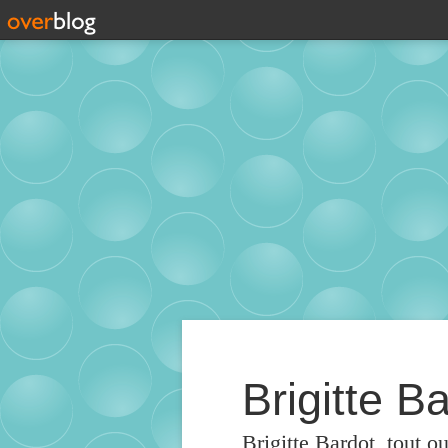
Brigitte Ba
Brigitte Bardot, tout o