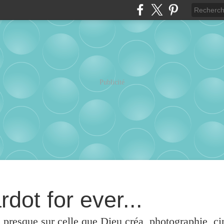
Publicité
rdot for ever...
u presque sur celle que Dieu créa, photographie, c