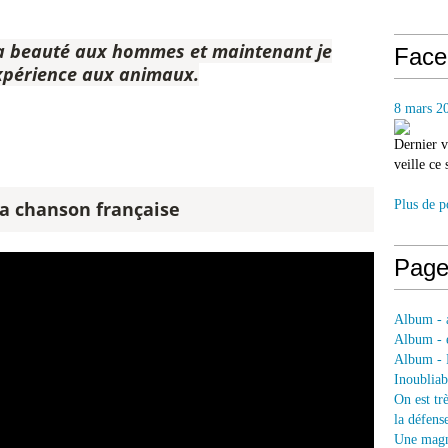
ma beauté aux hommes et maintenant je
Face
xpérience aux animaux.
8 mars 2
Dernier v
veille ce
la chanson française
Plus de p
Page
Album - a
Album - e
Album - 
Inoubliab
On est tr
la défens
Une magni