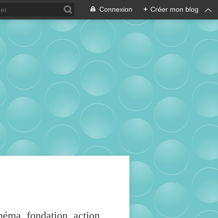
Connexion
+
Créer mon blog
inéma, fondation, action