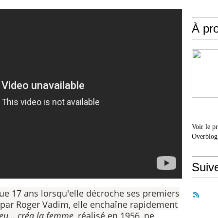
À pr
Voir le p
Overblog
Suiv
que 17 ans lorsqu'elle décroche ses premiers
 par Roger Vadim, elle enchaîne rapidement
ieu… créa la femme
, réalisé en 1956, ne