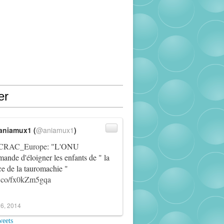
er
aniamux1 (
@aniamux1
)
RAC_Europe
: "L'ONU
ande d'éloigner les enfants de " la
ce de la tauromachie "
/t.co/fx0kZm5gqa
6, 2014
weets