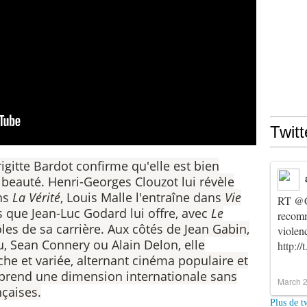
Twitt
gitte Bardot confirme qu'elle est bien
eauté. Henri-Georges Clouzot lui révèle
ns
La Vérité
, Louis Malle l'entraîne dans
Vie
RT
@C
is que Jean-Luc Godard lui offre, avec
Le
recomm
ôles de sa carrière. Aux côtés de Jean Gabin,
violen
u, Sean Connery ou Alain Delon, elle
http:/
che et variée, alternant cinéma populaire et
 prend une dimension internationale sans
March 2
nçaises.
Plus de t