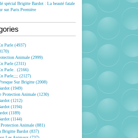
lé spécial Brigitte Bardot : La beauté fatale
ur sur Paris Première
gories
n Parle
(4937)
3170)
rotection Animale
(2999)
n Parle
(2311)
n Parle..
(2166)
 Parle;;;;
(2127)
resque Sur Brigitte
(2008)
Bardot
(1949)
e Protection Animale
(1230)
Bardot
(1212)
Bardot
(1194)
ardot
(1189)
Bardot
(1144)
 Protection Animale
(881)
 Brigitte Bardot
(837)
Pour Les Animaux
(737)