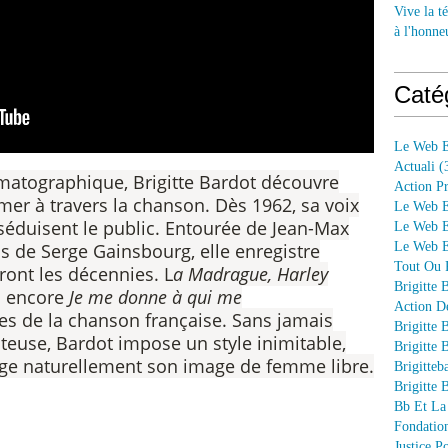
Vive la té
à l'honne
Caté
Le Web E
Actuali
(
matographique, Brigitte Bardot découvre
Action P
mer à travers la chanson. Dès 1962, sa voix
Le Web E
séduisent le public. Entourée de Jean-Max
Le Web E
Le Web En
s de Serge Gainsbourg, elle enregistre
Tout Ou P
ront les décennies. L
a Madrague, Harley
Brigitte 
 encore
Je me donne à qui me
Action D
es de la chanson française. Sans jamais
Brigitte 
teuse, Bardot impose un style inimitable,
Brigitte 
onge naturellement son image de femme libre.
Brigitteb
Brigitte 
Bb Et La
Fondation
Justice 