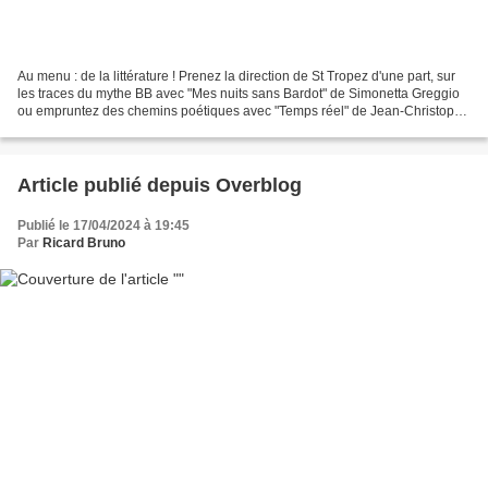
Au menu : de la littérature ! Prenez la direction de St Tropez d'une part, sur
les traces du mythe BB avec "Mes nuits sans Bardot" de Simonetta Greggio
ou empruntez des chemins poétiques avec "Temps réel" de Jean-Christophe
Bailly. Avec Virginie Bloch-Lainé...
Article publié depuis Overblog
Publié le 17/04/2024 à 19:45
Par
Ricard Bruno