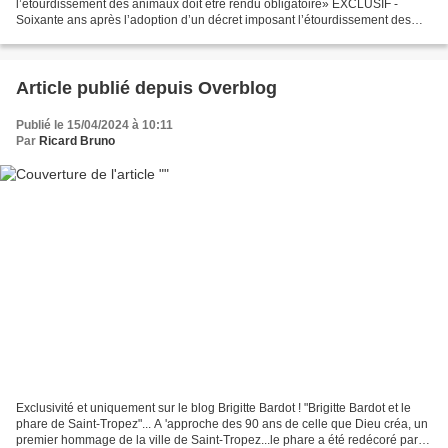
l’étourdissement des animaux doit être rendu obligatoire» EXCLUSIF -
Soixante ans après l’adoption d’un décret imposant l’étourdissement des
animaux avant leur abattage, les dérogations...
Article publié depuis Overblog
Publié le 15/04/2024 à 10:11
Par
Ricard Bruno
Exclusivité et uniquement sur le blog Brigitte Bardot ! "Brigitte Bardot et le
phare de Saint-Tropez"... A 'approche des 90 ans de celle que Dieu créa, un
premier hommage de la ville de Saint-Tropez...le phare a été redécoré par