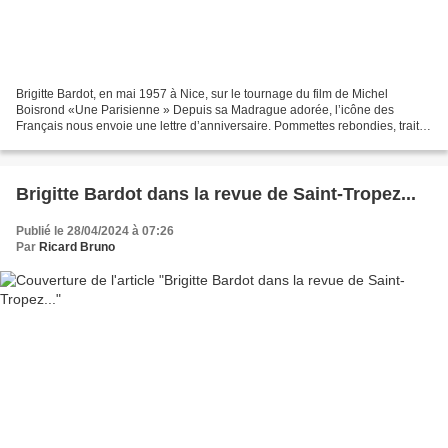
Brigitte Bardot, en mai 1957 à Nice, sur le tournage du film de Michel
Boisrond «Une Parisienne » Depuis sa Madrague adorée, l’icône des
Français nous envoie une lettre d’anniversaire. Pommettes rebondies, traits
encore juvéniles, elle n’a que 16 ans...
Brigitte Bardot dans la revue de Saint-Tropez...
Publié le 28/04/2024 à 07:26
Par
Ricard Bruno