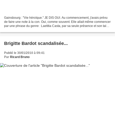
Gainsbourg : "Vie héroïque." JE DIS OUI. Au commencement, j'avais prévu
de faire une note à la con. Oui, comme souvent. Elle allait même commencer
par une phrase du genre : Laetitia Casta, par sa seule présence et son talent
de danseuse vetue d'un seul...
Brigitte Bardot scandalisée...
Publié le 30/01/2010 à 09:41
Par
Ricard Bruno