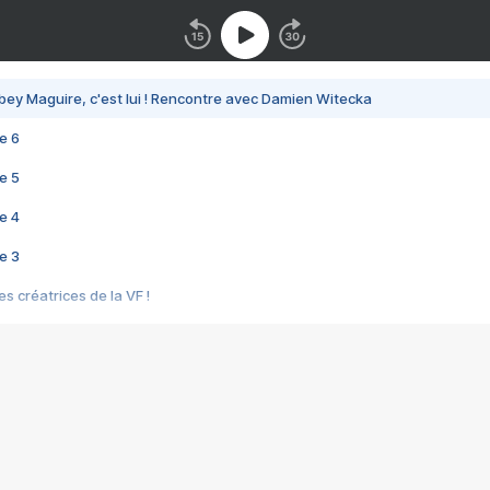
bey Maguire, c'est lui ! Rencontre avec Damien Witecka
e 6
e 5
e 4
e 3
s créatrices de la VF !
e 2
e 1
e Mektoub My Love arrive enfin ! Rencontre avec Shaïn Boumedine et Sal
i : après Toni en famille