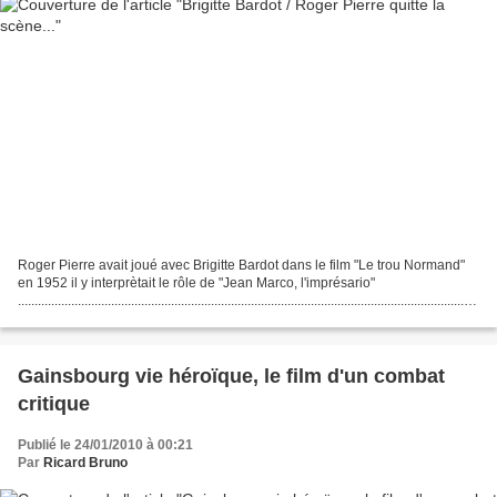
Roger Pierre avait joué avec Brigitte Bardot dans le film "Le trou Normand"
en 1952 il y interprètait le rôle de "Jean Marco, l'imprésario"
..........................................................................................................................................
......................
Gainsbourg vie héroïque, le film d'un combat
critique
Publié le 24/01/2010 à 00:21
Par
Ricard Bruno