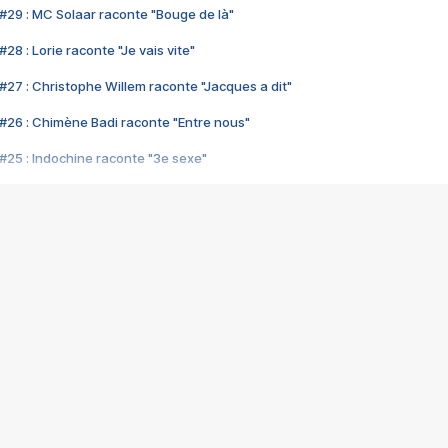
#29 : MC Solaar raconte "Bouge de là"
28 : Lorie raconte "Je vais vite"
#27 : Christophe Willem raconte "Jacques a dit"
#26 : Chimène Badi raconte "Entre nous"
#25 : Indochine raconte "3e sexe"
#24 : Zaho raconte "C'est chelou"
#23 : Patrick Bruel raconte "Au café des délices"
#22 : Kyo raconte "Le chemin"
#21 : Nolwenn Leroy raconte "Cassé"
#20 : Patrick Hernandez raconte "Born to be alive"
#19 : Lorie raconte "Près de moi"
#18 : Michael Jones raconte "A nos actes manqués" (avec Jean-Jacque
#17 : Khaled raconte "Aïcha"