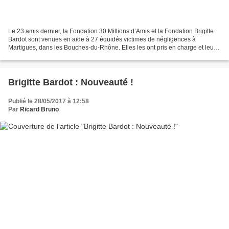
Le 23 amis dernier, la Fondation 30 Millions d’Amis et la Fondation Brigitte
Bardot sont venues en aide à 27 équidés victimes de négligences à
Martigues, dans les Bouches-du-Rhône. Elles les ont pris en charge et leur
apportent désormais les soins nécessaires...
Brigitte Bardot : Nouveauté !
Publié le 28/05/2017 à 12:58
Par
Ricard Bruno