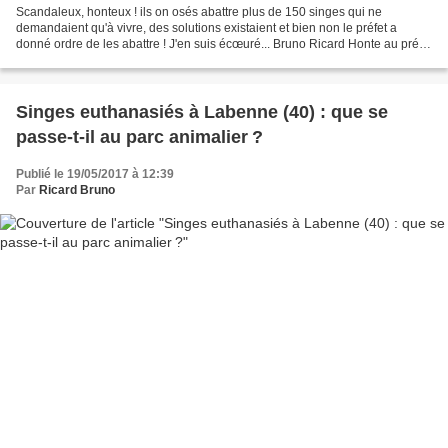
Scandaleux, honteux ! ils on osés abattre plus de 150 singes qui ne
demandaient qu'à vivre, des solutions existaient et bien non le préfet a
donné ordre de les abattre ! J'en suis écœuré... Bruno Ricard Honte au préfet
Frédéric Périssat et au ministre...
Singes euthanasiés à Labenne (40) : que se
passe-t-il au parc animalier ?
Publié le 19/05/2017 à 12:39
Par
Ricard Bruno