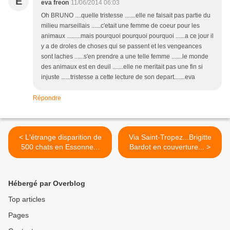
E
eva freon
11/06/2014 06:03
Oh BRUNO ....quelle tristesse .......elle ne faisait pas partie du
milieu marseillais ......c'etait une femme de coeur pour les
animaux .........mais pourquoi pourquoi pourquoi ......a ce jour il
y a de droles de choses qui se passent et les vengeances
sont laches ......s'en prendre a une telle femme .......le monde
des animaux est en deuil .......elle ne meritait pas une fin si
injuste ......tristesse a cette lecture de son depart.......eva
Répondre
< L'étrange disparition de
Via Saint-Tropez...Brigitte
500 chats en Essonne...
Bardot en couverture... >
Hébergé par Overblog
Top articles
Pages