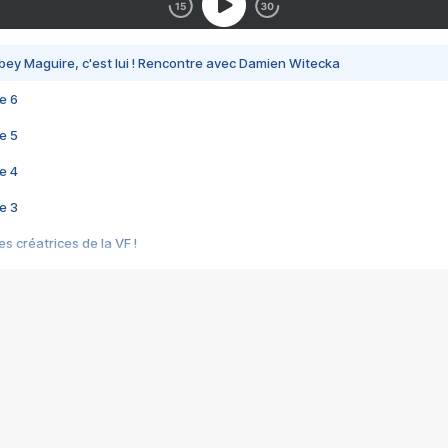
bey Maguire, c'est lui ! Rencontre avec Damien Witecka
e 6
e 5
e 4
e 3
s créatrices de la VF !
e 2
e 1
e Mektoub My Love arrive enfin ! Rencontre avec Shaïn Boumedine et Sal
i : après Toni en famille
elle réalise le bouleversant Dites lui que je l'aime