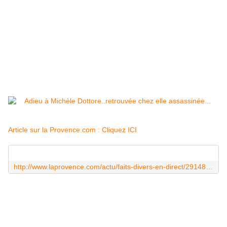
Article sur la Provence.com : Cliquez ICI
http://www.laprovence.com/actu/faits-divers-en-direct/2914835/une-dame-de-58-ans-tuee-dun-coup-de-couteau.html