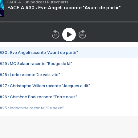
FACE A - un podcast Purecharts
FACE A #30 : Eve Angeli raconte "Avant de partir"
#30 : Eve Angeli raconte "Avant de partir"
#29 : MC Solaar raconte "Bouge de là"
28 : Lorie raconte "Je vais vite"
#27 : Christophe Willem raconte "Jacques a dit"
#26 : Chimène Badi raconte "Entre nous"
#25 : Indochine raconte "3e sexe"
#24 : Zaho raconte "C'est chelou"
#23 : Patrick Bruel raconte "Au café des délices"