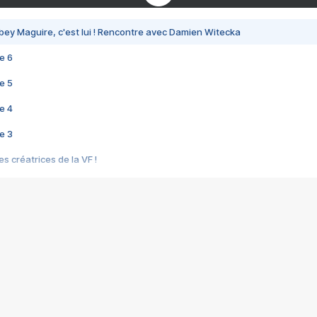
bey Maguire, c'est lui ! Rencontre avec Damien Witecka
e 6
e 5
e 4
e 3
s créatrices de la VF !
e 2
e 1
e Mektoub My Love arrive enfin ! Rencontre avec Shaïn Boumedine et Sal
i : après Toni en famille
elle réalise le bouleversant Dites lui que je l'aime
ais ! Rencontre autour de Vie privée de Rebecca Zlotowski