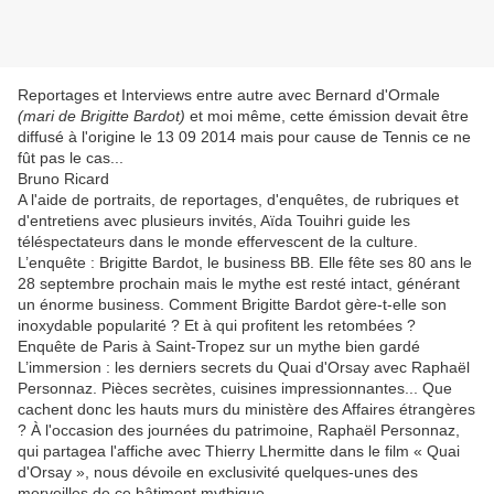
Reportages et Interviews entre autre avec Bernard d'Ormale
(mari de Brigitte Bardot)
et moi même, cette émission devait être
diffusé à l'origine le 13 09 2014 mais pour cause de Tennis ce ne
fût pas le cas...
Bruno Ricard
A l'aide de portraits, de reportages, d'enquêtes, de rubriques et
d'entretiens avec plusieurs invités, Aïda Touihri guide les
téléspectateurs dans le monde effervescent de la culture.
L’enquête : Brigitte Bardot, le business BB. Elle fête ses 80 ans le
28 septembre prochain mais le mythe est resté intact, générant
un énorme business. Comment Brigitte Bardot gère-t-elle son
inoxydable popularité ? Et à qui profitent les retombées ?
Enquête de Paris à Saint-Tropez sur un mythe bien gardé
L’immersion : les derniers secrets du Quai d'Orsay avec Raphaël
Personnaz. Pièces secrètes, cuisines impressionnantes... Que
cachent donc les hauts murs du ministère des Affaires étrangères
? À l'occasion des journées du patrimoine, Raphaël Personnaz,
qui partagea l'affiche avec Thierry Lhermitte dans le film « Quai
d'Orsay », nous dévoile en exclusivité quelques-unes des
merveilles de ce bâtiment mythique.