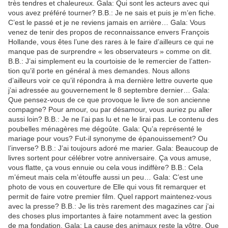
très tendres et chaleu­reux. Gala: Qui sont les acteurs avec qui
vous avez préféré tour­ner? B.B.: Je ne sais et puis je m’en fiche.
C’est le passé et je ne reviens jamais en arriè­re… Gala: Vous
venez de tenir des propos de recon­nais­sance envers François
Hollande, vous êtes l’une des rares à le faire d’ailleurs ce qui ne
manque pas de surprendre « les obser­va­teurs » comme on dit.
B.B.: J’ai simple­ment eu la cour­toi­sie de le remer­cier de l’at­ten­
tion qu’il porte en géné­ral à mes demandes. Nous allons
d’ailleurs voir ce qu’il répon­dra à ma dernière lettre ouverte que
j’ai adres­sée au gouver­ne­ment le 8 septembre dernier… Gala:
Que pensez-vous de ce que provoque le livre de son ancienne
compagne? Pour amour, ou par désa­mour, vous auriez pu aller
aussi loin? B.B.: Je ne l’ai pas lu et ne le lirai pas. Le contenu des
poubelles ména­gères me dégoûte. Gala: Qu’a repré­senté le
mariage pour vous? Fut-il syno­nyme de épanouis­se­ment? Ou
l’in­verse? B.B.: J’ai toujours adoré me marier. Gala: Beau­coup de
livres sortent pour célé­brer votre anni­ver­saire. Ça vous amuse,
vous flatte, ça vous ennuie ou cela vous indif­fère? B.B.: Cela
m’émeut mais cela m’étouffe aussi un peu… Gala: C’est une
photo de vous en couver­ture de Elle qui vous fit remarquer et
permit de faire votre premier film. Quel rapport main­te­nez-vous
avec la presse? B.B.: Je lis très rare­ment des maga­zines car j’ai
des choses plus impor­tantes à faire notam­ment avec la gestion
de ma fonda­tion. Gala: La cause des animaux reste la vôtre. Que