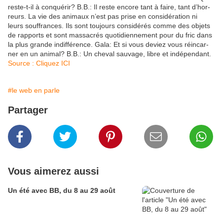
reste-t-il à conqué­rir? B.B.: Il reste encore tant à faire, tant d’hor­
reurs. La vie des animaux n’est pas prise en consi­dé­ra­tion ni
leurs souf­frances. Ils sont toujours consi­dé­rés comme des objets
de rapports et sont massa­crés quoti­dien­ne­ment pour du fric dans
la plus grande indif­fé­rence. Gala: Et si vous deviez vous réin­car­
ner en un animal? B.B.: Un cheval sauvage, libre et indé­pen­dant.
Source : Cliquez ICI
#le web en parle
Partager
Vous aimerez aussi
Un été avec BB, du 8 au 29 août