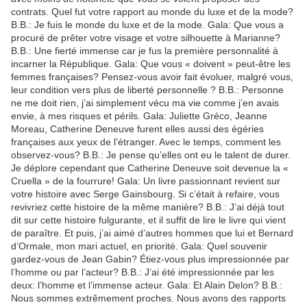
contrats. Quel fut votre rapport au monde du luxe et de la mode?
B.B.: Je fuis le monde du luxe et de la mode. Gala: Que vous a
procuré de prêter votre visage et votre silhouette à Marianne?
B.B.: Une fierté immense car je fus la première person­na­lité à
incar­ner la Répu­blique. Gala: Que vous « doivent » peut-être les
femmes françaises? Pensez-vous avoir fait évoluer, malgré vous,
leur condi­tion vers plus de liberté person­nelle ? B.B.: Personne
ne me doit rien, j’ai simple­ment vécu ma vie comme j’en avais
envie, à mes risques et périls. Gala: Juliette Gréco, Jeanne
Moreau, Cathe­rine Deneuve furent elles aussi des égéries
françaises aux yeux de l’étran­ger. Avec le temps, comment les
obser­vez-vous? B.B.: Je pense qu’elles ont eu le talent de durer.
Je déplore cepen­dant que Cathe­rine Deneuve soit deve­nue la «
Cruella » de la four­rure! Gala: Un livre passion­nant revient sur
votre histoire avec Serge Gains­bourg. Si c’était à refaire, vous
revi­vriez cette histoire de la même manière? B.B.: J’ai déjà tout
dit sur cette histoire fulgu­rante, et il suffit de lire le livre qui vient
de paraître. Et puis, j’ai aimé d’autres hommes que lui et Bernard
d’Or­male, mon mari actuel, en prio­rité. Gala: Quel souve­nir
gardez-vous de Jean Gabin? Étiez-vous plus impres­sion­née par
l’homme ou par l’ac­teur? B.B.: J’ai été impres­sion­née par les
deux: l’homme et l’im­mense acteur. Gala: Et Alain Delon? B.B.:
Nous sommes extrê­me­ment proches. Nous avons des rapports