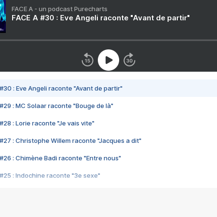
FACE A - un podcast Purecharts
FACE A #30 : Eve Angeli raconte "Avant de partir"
#30 : Eve Angeli raconte "Avant de partir"
#29 : MC Solaar raconte "Bouge de là"
28 : Lorie raconte "Je vais vite"
#27 : Christophe Willem raconte "Jacques a dit"
#26 : Chimène Badi raconte "Entre nous"
#25 : Indochine raconte "3e sexe"
#24 : Zaho raconte "C'est chelou"
#23 : Patrick Bruel raconte "Au café des délices"