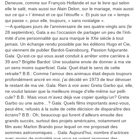
Deneuve, comme sur François Hollande et sur le livre qui selon
elle le salit, mais aussi sur Alain Delon, sur le mariage, mais aussi
sur ce qui « l ‘émeut et ce qui l’étouffe ». Et puis sur ce « temps
qui passe », pour elle, toujours, « sans nostal­gie ».
~~A quelques jours de l’an­ni­ver­saire de ses quatre-vingts ans (le
28 septembre), Gala a eu l’oc­ca­sion de parta­ger un peu de l’in­ti­
mité d’une person­na­lité qui aura marqué le XXe siècle à tout
jamais. Un échange rendu possible par les éditions Hugo et Cie,
qui viennent de publier Bardot-Gains­bourg, Passion fulgu­rante.
Gala: Qu’est-ce qui vous avait conduit à arrê­ter votre carrière à
39 ans? Brigitte Bardot: Une soudaine envie de donner à ma vie
un sens moins super­fi­ciel. Gala: Quel était le sens de cette
retraite? B.B.: Comme l’amour des animaux était depuis toujours
profon­dé­ment ancré en moi, j’ai décidé en 1973 de leur dévouer
le restant de ma vie. Gala: Rien à voir avec Greta Garbo qui, elle,
ne voulut lais­ser que la meilleure image d’elle-même sur pelli­
cule? B.B.: Mais vous m’avez déjà vue copier quelqu’un? Greta
Garbo ou une autre…? Gala: Quels films impor­tants avez-vous,
peut-être, refu­sés à la suite de cette déci­sion de dispa­raître des
écrans? B.B.: Oh, beau­coup qui furent d’ailleurs ensuite des
grands succès, surtout des projets améri­cains, notam­ment un
film avec Marlon Brando pour lequel on me propo­sait des
sommes astro­no­miques… Gala: Aujourd’­hui, nombre d’ac­trices
avec moins de noto­riété que vous se voient propo­ser des