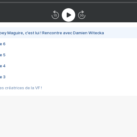
bey Maguire, c'est lui ! Rencontre avec Damien Witecka
e 6
e 5
e 4
e 3
s créatrices de la VF !
e 2
e 1
e Mektoub My Love arrive enfin ! Rencontre avec Shaïn Boumedine et Sal
i : après Toni en famille