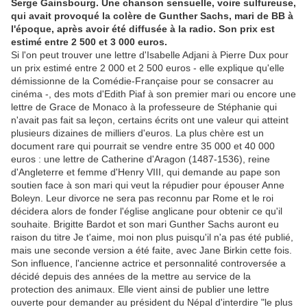
Serge Gainsbourg. Une chanson sensuelle, voire sulfureuse,
qui avait provoqué la colère de Gunther Sachs, mari de BB à
l'époque, après avoir été diffusée à la radio. Son prix est
estimé entre 2 500 et 3 000 euros.
Si l'on peut trouver une lettre d'Isabelle Adjani à Pierre Dux pour
un prix estimé entre 2 000 et 2 500 euros - elle explique qu'elle
démissionne de la Comédie-Française pour se consacrer au
cinéma -, des mots d'Edith Piaf à son premier mari ou encore une
lettre de Grace de Monaco à la professeure de Stéphanie qui
n'avait pas fait sa leçon, certains écrits ont une valeur qui atteint
plusieurs dizaines de milliers d'euros. La plus chère est un
document rare qui pourrait se vendre entre 35 000 et 40 000
euros : une lettre de Catherine d'Aragon (1487-1536), reine
d'Angleterre et femme d'Henry VIII, qui demande au pape son
soutien face à son mari qui veut la répudier pour épouser Anne
Boleyn. Leur divorce ne sera pas reconnu par Rome et le roi
décidera alors de fonder l'église anglicane pour obtenir ce qu'il
souhaite. Brigitte Bardot et son mari Gunther Sachs auront eu
raison du titre Je t'aime, moi non plus puisqu'il n'a pas été publié,
mais une seconde version a été faite, avec Jane Birkin cette fois.
Son influence, l'ancienne actrice et personnalité controversée a
décidé depuis des années de la mettre au service de la
protection des animaux. Elle vient ainsi de publier une lettre
ouverte pour demander au président du Népal d'interdire "le plus