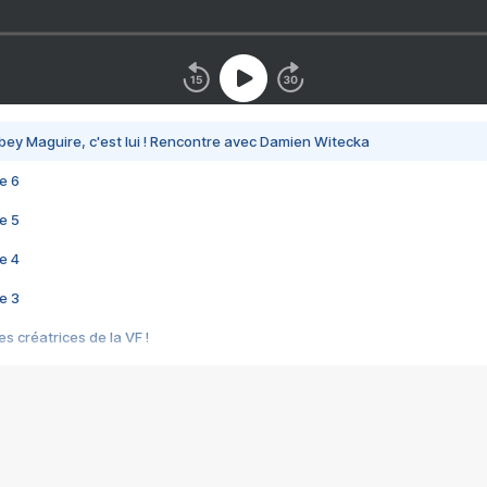
bey Maguire, c'est lui ! Rencontre avec Damien Witecka
e 6
e 5
e 4
e 3
s créatrices de la VF !
e 2
e 1
e Mektoub My Love arrive enfin ! Rencontre avec Shaïn Boumedine et Sal