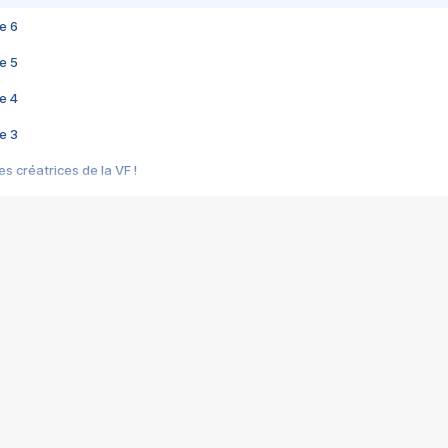
e 6
e 5
e 4
e 3
s créatrices de la VF !
e 2
e 1
e Mektoub My Love arrive enfin ! Rencontre avec Shaïn Boumedine et Sal
i : après Toni en famille
elle réalise le bouleversant Dites lui que je l'aime
ais ! Rencontre autour de Vie privée de Rebecca Zlotowski
 de Marguerite, Grave... Rencontre avec Ella Rumpf