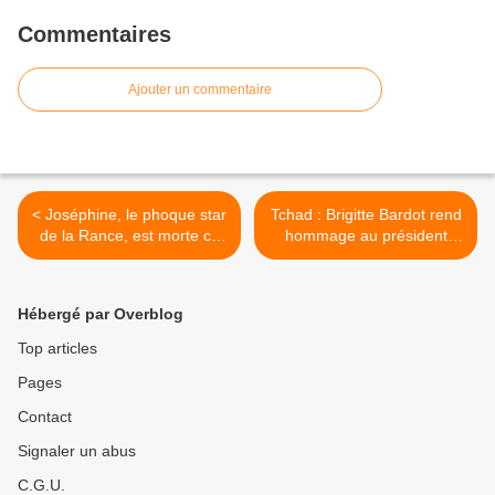
Commentaires
Ajouter un commentaire
< Joséphine, le phoque star
Tchad : Brigitte Bardot rend
de la Rance, est morte ce
hommage au président
dimanche matin
Idriss Deby >
Hébergé par Overblog
Top articles
Pages
Contact
Signaler un abus
C.G.U.