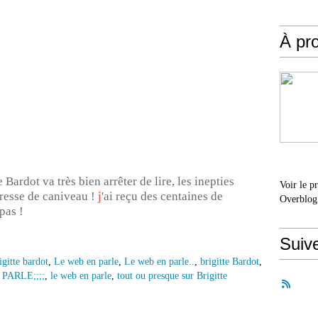
À pr
Bardot va très bien arrêter de lire, les inepties
Voir le p
presse de caniveau !
j
'ai reçu des centaines de
Overblog
pas !
Suiv
igitte bardot
,
Le web en parle
,
Le web en parle..
,
brigitte Bardot
,
PARLE;;;;
,
le web en parle
,
tout ou presque sur Brigitte