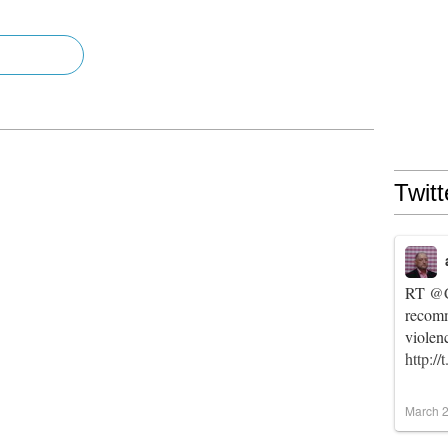
Twitt
RT
@C
recomm
violen
http:/
March 2