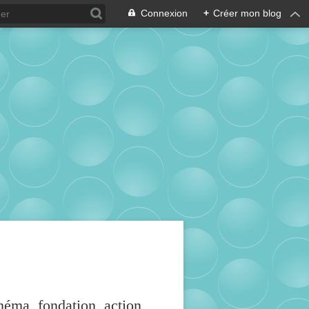
Connexion
+
Créer mon blog
inéma, fondation, action