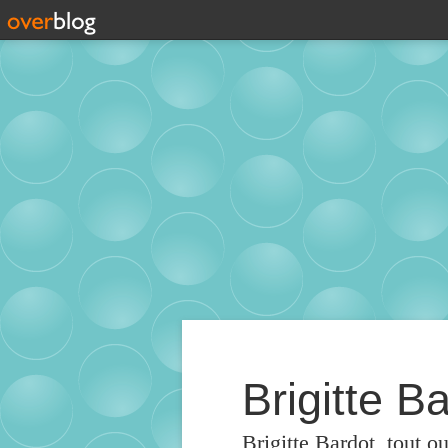
Brigitte Ba
Brigitte Bardot, tout o