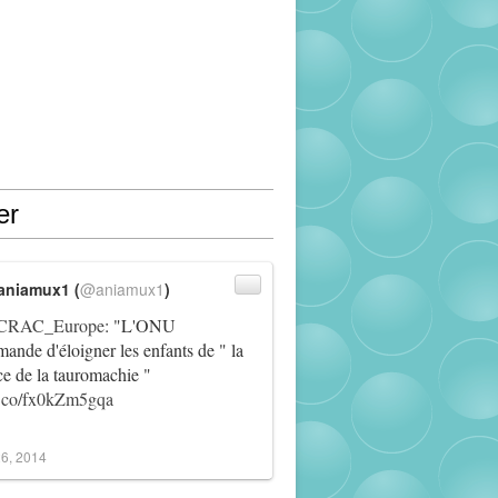
er
aniamux1 (
@aniamux1
)
RAC_Europe
: "L'ONU
ande d'éloigner les enfants de " la
ce de la tauromachie "
/t.co/fx0kZm5gqa
6, 2014