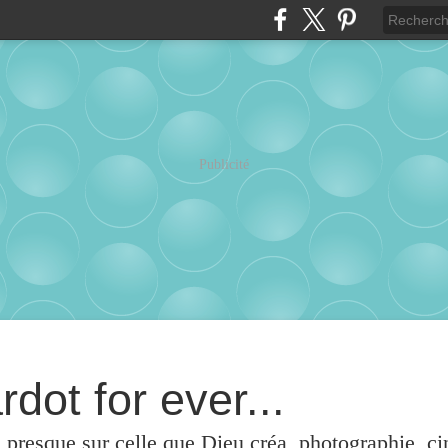
Publicité
rdot for ever...
u presque sur celle que Dieu créa, photographie, c