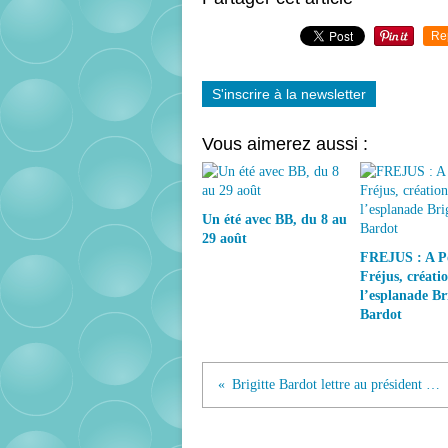
Re
S'inscrire à la newsletter
Vous aimerez aussi :
Un été avec BB, du 8 au
29 août
FREJUS : A P
Fréjus, créati
l’esplanade Bri
Bardot
Brigitte Bardot lettre au président Macron