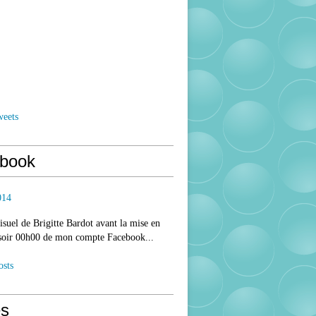
weets
book
014
isuel de Brigitte Bardot avant la mise en
 soir 00h00 de mon compte Facebook...
osts
s