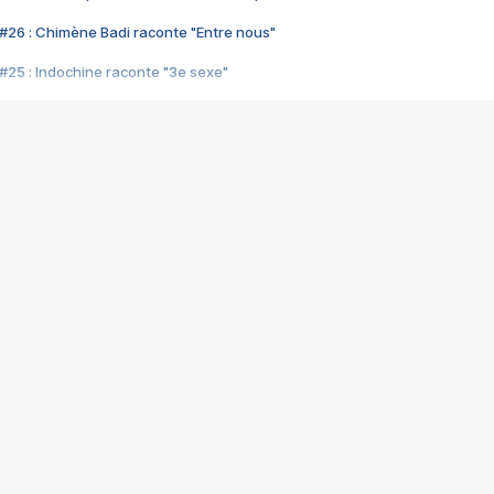
#26 : Chimène Badi raconte "Entre nous"
#25 : Indochine raconte "3e sexe"
#24 : Zaho raconte "C'est chelou"
#23 : Patrick Bruel raconte "Au café des délices"
#22 : Kyo raconte "Le chemin"
#21 : Nolwenn Leroy raconte "Cassé"
#20 : Patrick Hernandez raconte "Born to be alive"
#19 : Lorie raconte "Près de moi"
#18 : Michael Jones raconte "A nos actes manqués" (avec Jean-Jacque
#17 : Khaled raconte "Aïcha"
#16 : Corneille raconte "Parce qu'on vient de loin"
#15 : Indochine raconte "L'aventurier"