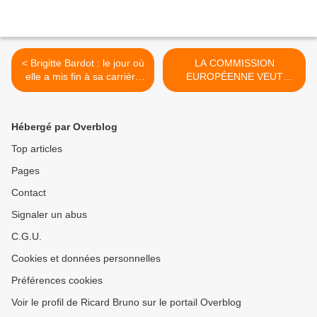
< Brigitte Bardot : le jour où
LA COMMISSION
elle a mis fin à sa carrière
EUROPÉENNE VEUT
d’actrice...
OFFICIELLEMENT
FACILITER L’ABATTAGE
DES LOUPS EN EUROPE >
Hébergé par Overblog
Top articles
Pages
Contact
Signaler un abus
C.G.U.
Cookies et données personnelles
Préférences cookies
Voir le profil de Ricard Bruno sur le portail Overblog