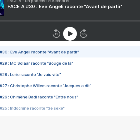
FACE A - un podcast Purecharts
FACE A #30 : Eve Angeli raconte "Avant de partir"
#30 : Eve Angeli raconte "Avant de partir"
#29 : MC Solaar raconte "Bouge de là"
28 : Lorie raconte "Je vais vite"
#27 : Christophe Willem raconte "Jacques a dit"
#26 : Chimène Badi raconte "Entre nous"
#25 : Indochine raconte "3e sexe"
#24 : Zaho raconte "C'est chelou"
#23 : Patrick Bruel raconte "Au café des délices"