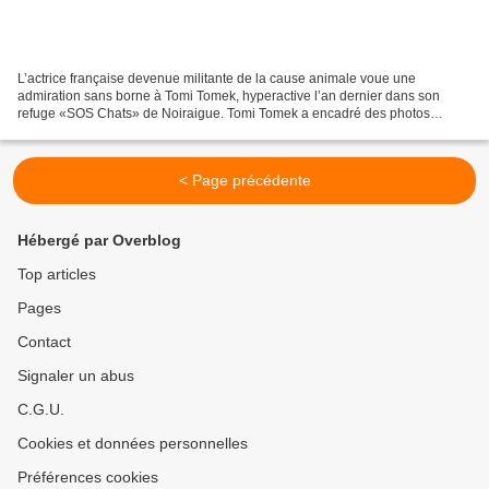
L’actrice française devenue militante de la cause animale voue une
admiration sans borne à Tomi Tomek, hyperactive l’an dernier dans son
refuge «SOS Chats» de Noiraigue. Tomi Tomek a encadré des photos
félines de Brigitte Bardot. Pour un message d’amour,...
< Page précédente
Hébergé par Overblog
Top articles
Pages
Contact
Signaler un abus
C.G.U.
Cookies et données personnelles
Préférences cookies