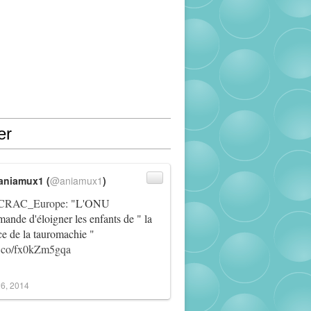
er
aniamux1 (
@aniamux1
)
RAC_Europe
: "L'ONU
ande d'éloigner les enfants de " la
ce de la tauromachie "
/t.co/fx0kZm5gqa
6, 2014