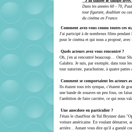
"J'ai dansé le tango avec
Dans les années 60 - 70, Paul
tour figurant, doublure ou cas
du cinéma en France.
Comment avez-vous connu toutes ces sta
J'ai participé à de nombreux films pendant l
pour le cinéma et qui nous a proposé, avec 
Quels acteurs avez vous rencontré ?
Oh, j'en ai rencontré beaucoup.... Omar S
Galabru. Je suis, par exemple, dans tous le
tour naturiste, parachutiste, à quatre patte
Comment se comportaient les acteurs av
Ils étaient tous très sympas, c'étaient de gra
une bande de zouaves un peu fous, on faisai
l'ambition de faire carrière, ce qui nous val
Une anecdote en particulier ?
J'étais le chauffeur de Yul Brynner dans "
voiture américaine. En voulant démarrer, au
arrière... Autant vous dire qu'il a gueulé 