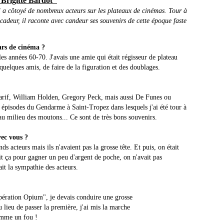
 Brigitte Bardot"
 a côtoyé de nombreux acteurs sur les plateaux de cinémas. Tour à
cadeur, il raconte avec candeur ses souvenirs de cette époque faste
rs de cinéma ?
es années 60-70. J'avais une amie qui était régisseur de plateau
quelques amis, de faire de la figuration et des doublages.
harif, William Holden, Gregory Peck, mais aussi De Funes ou
s épisodes du Gendarme à Saint-Tropez dans lesquels j'ai été tour à
s au milieu des moutons... Ce sont de très bons souvenirs.
ec vous ?
nds acteurs mais ils n'avaient pas la grosse tête. Et puis, on était
t ça pour gagner un peu d'argent de poche, on n'avait pas
ait la sympathie des acteurs.
Opération Opium", je devais conduire une grosse
 lieu de passer la première, j'ai mis la marche
comme un fou !