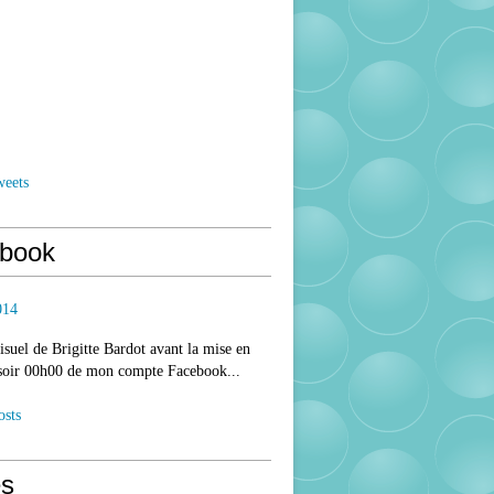
weets
book
014
isuel de Brigitte Bardot avant la mise en
 soir 00h00 de mon compte Facebook...
osts
s