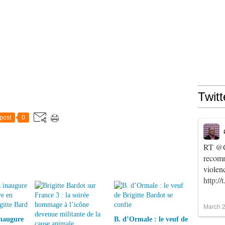
Twitt
post
0
RT
@C
recomm
violen
http:/
March 2
inaugure
B. d’Ormale : le veuf de