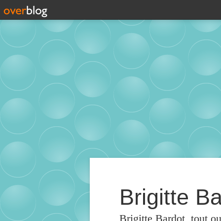
Brigitte Ba
Brigitte Bardot, tout o