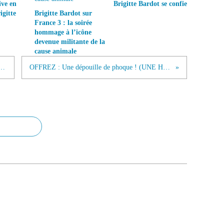
ive en
Brigitte Bardot se confie
gitte
Brigitte Bardot sur
France 3 : la soirée
hommage à l’icône
devenue militante de la
cause animale
dot défend les animaux à l'Elysée
OFFREZ : Une dépouille de phoque ! (UNE HONTE !)