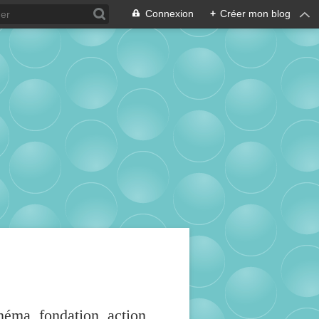
Connexion
+
Créer mon blog
inéma, fondation, action