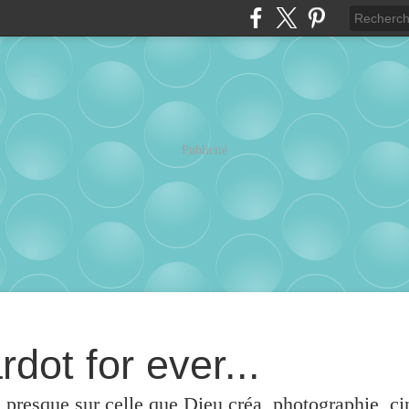
Publicité
rdot for ever...
u presque sur celle que Dieu créa, photographie, c