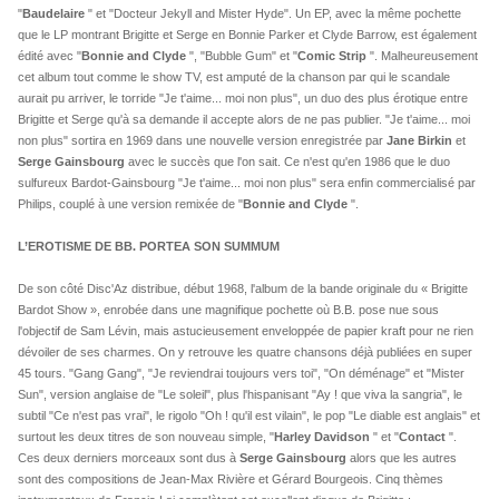
"
Baudelaire
" et "Docteur Jekyll and Mister Hyde". Un EP, avec la même pochette
que le LP montrant Brigitte et Serge en Bonnie Parker et Clyde Barrow, est également
édité avec "
Bonnie and Clyde
", "Bubble Gum" et "
Comic Strip
". Malheureusement
cet album tout comme le show TV, est amputé de la chanson par qui le scandale
aurait pu arriver, le torride "Je t'aime... moi non plus", un duo des plus érotique entre
Brigitte et Serge qu'à sa demande il accepte alors de ne pas publier. "Je t'aime... moi
non plus" sortira en 1969 dans une nouvelle version enregistrée par
Jane Birkin
et
Serge Gainsbourg
avec le succès que l'on sait. Ce n'est qu'en 1986 que le duo
sulfureux Bardot-Gainsbourg "Je t'aime... moi non plus" sera enfin commercialisé par
Philips, couplé à une version remixée de "
Bonnie and Clyde
".
L’EROTISME DE BB. PORTEA SON SUMMUM
De son côté Disc'Az distribue, début 1968, l'album de la bande originale du « Brigitte
Bardot Show », enrobée dans une magnifique pochette où B.B. pose nue sous
l'objectif de Sam Lévin, mais astucieusement enveloppée de papier kraft pour ne rien
dévoiler de ses charmes. On y retrouve les quatre chansons déjà publiées en super
45 tours. "Gang Gang", "Je reviendrai toujours vers toi", "On déménage" et "Mister
Sun", version anglaise de "Le soleil", plus l'hispanisant "Ay ! que viva la sangria", le
subtil "Ce n'est pas vrai", le rigolo "Oh ! qu'il est vilain", le pop "Le diable est anglais" et
surtout les deux titres de son nouveau simple, "
Harley Davidson
" et "
Contact
".
Ces deux derniers morceaux sont dus à
Serge Gainsbourg
alors que les autres
sont des compositions de Jean-Max Rivière et Gérard Bourgeois. Cinq thèmes