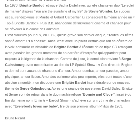
En 1973,
Brigitte Bardot
retrouve Sacha Distel avec qui elle chante en duo "Le soleil
de ma vie" d'après "You are the sunshine of my life" de
Stevie Wonder
. Le succès
est au rendez-vous et Maritie et Gilbert Carpentier lui consacrent la même année un «
Top à Brigitte Bardot ». Puis B.B. abandonne définitivement cinéma et chanson pour
se dévouer à la cause des animaux.
C'est d'ailleurs pour eux, en 1982, qu'elle grave son dernier disque, "Toutes les bêtes
sont à aimer" / "La chasse". Aussi c'est avec un plaisir certain que l'on se délecte de
la voix sensuelle et inimitable de
Brigitte Bardot
à l'écoute de ce triple CD retraçant
avec passion les grands moments de sa carrière d'interprète qui appartient pour
toujours à la légende de la chanson. Comme de juste, la conclusion revient à
Serge
Gainsbourg
avec cette citation au dos du LP Spécial Show : « Ces titres de Brigitte
et de moi sont autant de chansons d'amour. Amour combat, amour passion, amour
physique, amour fiction. Amorales ou immorales peu importe, elles sont toutes d'une
absolue sincérité. » on découvre une
Brigitte Bardot
intersidérale sur ce nouveau
thème de
Serge Gainsbourg
. Après une séance de pose avec David Bailey, Brigitte
et Serge sont de retour dans le duo machiavélique "
Bonnie and Clyde
", inspiré du
film du même nom. Enfin le « Bardot Show » s'achève sur un rythme de charleston
avec "
Everybody loves my baby
", tiré de son premier album Philips de 1963.
Bruno Ricard