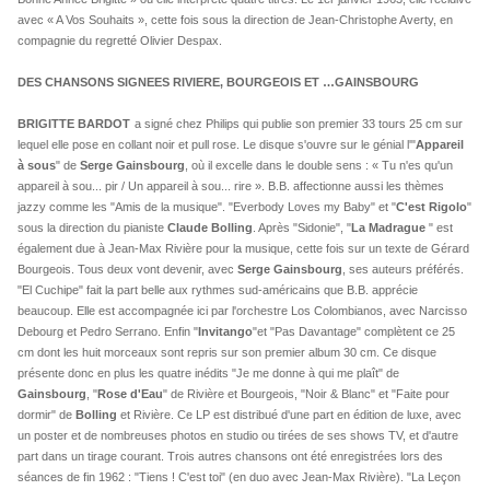
avec « A Vos Souhaits », cette fois sous la direction de Jean-Christophe Averty, en
compagnie du regretté Olivier Despax.
DES CHANSONS SIGNEES RIVIERE, BOURGEOIS ET …GAINSBOURG
BRIGITTE BARDOT
a signé chez Philips qui publie son premier 33 tours 25 cm sur
lequel elle pose en collant noir et pull rose. Le disque s'ouvre sur le génial l'"
Appareil
à sous
" de
Serge Gainsbourg
, où il excelle dans le double sens : « Tu n'es qu'un
appareil à sou... pir / Un appareil à sou... rire ». B.B. affectionne aussi les thèmes
jazzy comme les "Amis de la musique". "Everbody Loves my Baby" et "
C'est Rigolo
"
sous la direction du pianiste
Claude Bolling
. Après "Sidonie", "
La Madrague
" est
également due à Jean-Max Rivière pour la musique, cette fois sur un texte de Gérard
Bourgeois. Tous deux vont devenir, avec
Serge Gainsbourg
, ses auteurs préférés.
"El Cuchipe" fait la part belle aux rythmes sud-américains que B.B. apprécie
beaucoup. Elle est accompagnée ici par l'orchestre Los Colombianos, avec Narcisso
Debourg et Pedro Serrano. Enfin "
Invitango
"et "Pas Davantage" complètent ce 25
cm dont les huit morceaux sont repris sur son premier album 30 cm. Ce disque
présente donc en plus les quatre inédits "Je me donne à qui me plaît" de
Gainsbourg
, "
Rose d'Eau
" de Rivière et Bourgeois, "Noir & Blanc" et "Faite pour
dormir" de
Bolling
et Rivière. Ce LP est distribué d'une part en édition de luxe, avec
un poster et de nombreuses photos en studio ou tirées de ses shows TV, et d'autre
part dans un tirage courant. Trois autres chansons ont été enregistrées lors des
séances de fin 1962 : "Tiens ! C'est toi" (en duo avec Jean-Max Rivière). "La Leçon