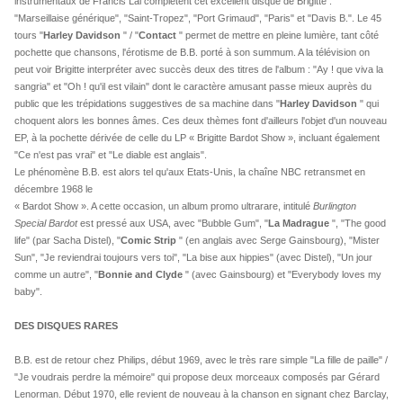
instrumentaux de Francis Lai complètent cet excellent disque de Brigitte :
"Marseillaise générique", "Saint-Tropez", "Port Grimaud", "Paris" et "Davis B.". Le 45
tours "
Harley Davidson
" / "
Contact
" permet de mettre en pleine lumière, tant côté
pochette que chansons, l'érotisme de B.B. porté à son summum. A la télévision on
peut voir Brigitte interpréter avec succès deux des titres de l'album : "Ay ! que viva la
sangria" et "Oh ! qu'il est vilain" dont le caractère amusant passe mieux auprès du
public que les trépidations suggestives de sa machine dans "
Harley Davidson
" qui
choquent alors les bonnes âmes. Ces deux thèmes font d'ailleurs l'objet d'un nouveau
EP, à la pochette dérivée de celle du LP « Brigitte Bardot Show », incluant également
"Ce n'est pas vrai" et "Le diable est anglais".
Le phénomène B.B. est alors tel qu'aux Etats-Unis, la chaîne NBC retransmet en
décembre 1968 le
« Bardot Show ». A cette occasion, un album promo ultrarare, intitulé
Burlington
Special Bardot
est pressé aux USA, avec "Bubble Gum", "
La Madrague
", "The good
life" (par Sacha Distel), "
Comic Strip
" (en anglais avec Serge Gainsbourg), "Mister
Sun", "Je reviendrai toujours vers toi", "La bise aux hippies" (avec Distel), "Un jour
comme un autre", "
Bonnie and Clyde
" (avec Gainsbourg) et "Everybody loves my
baby".
DES DISQUES RARES
B.B. est de retour chez Philips, début 1969, avec le très rare simple "La fille de paille" /
"Je voudrais perdre la mémoire" qui propose deux morceaux composés par Gérard
Lenorman. Début 1970, elle revient de nouveau à la chanson en signant chez Barclay,