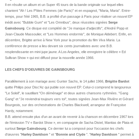
Il en résulte un album et un Super 45 tours de la bande originale sur lequel elles
chantent "Ah ! Les P'tites Femmes (de Paris)" et en espagnol, "Maria, Maria". Entre-
temps, pour l'été 1965, B.B. a profité d'un passage à Paris pour réaliser un nouvel EP
inédit avec "Bubble Gum" et "Les Omnibus", deux réussites signées
Serge
Gainsbourg
. Ce disque est complété de "Je manque d'adjectifs", d'André Popp et
Jean-Claude Massoulier, et "Les Hommes endormis", de Monique Aldebert. Enfin, en
décembre, Brigitte arrive à New York pour la promotion du film
Viva Maria
. La
conférence de presse a lieu devant six cents journalistes avec une B.B.
resplendissante en mini-jupe jaune. A Los Angeles, elle enregistre le célèbre « Ed
Sullivan Show » qui est diffusé pour la nouvelle année 1966.
LES CHEFS D’OEUVRES DE GAINSBOURG
Parallèlement à son mariage avec Gunter Sachs, le 14 juillet 1966,
Brigitte Bardot
quitte Philips pour Disc'Az qui publie son nouvel EP. Celui-ci comprend le langoureux
"Le Soleil", le sautillant "On déménage" et deux autres chansons rythmées. "Gang
Gang" et "Je reviendrai toujours vers toi", toutes signées Jean-Max Rivière et Gérard
Bourgeois, sur des orchestrations de Charles Blackwell, arrangeur de Françoise
Hardy, notamment.
B.B. attend ensuite plus d'un an avant de revenir à la chanson en décembre 1967 lors
de l'émission TV « Bardot Show », en compagnie de Sacha Distel, Manitas de Plata et
surtout
Serge Gainsbourg
. Ce dernier lui a composé pour l'occasion les chefs
d'œuvres "
Harley Davidson
" et "
Bonnie and Clyde
". "
Harley Davidson
" permet à