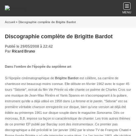
MENU
Accueil
» Discographie complète de Brigitte Bardot
Discographie complète de Brigitte Bardot
Publié le 29/05/2008 à 22:42
Par
Ricard Bruno
Dans l’ombre de l’épopée du septième art
Si l'épopée cinématographique de
Brigitte Bardot
est célèbre, sa carrière de
chanteuse est beaucoup moins connue. Elle débute en février 1962 avec le super 45
tours "Sidonie", extrait du film
Vie Privée
où elle chante ce poème de Charles Cros sur
une musique de Jean-Max Rivière et Yanis Spanos en s'accompagnant à la guitare,
instrument qu'elle a déjà utilisé en 1958 dans
La femme et le pantin
. "Sidonie" est sa
première véritable chanson enregistrée sur disque, bien qu'une version ait déjà été
éditée au printemps 1961 sur disque souple dans le magazine
Sonorama
. Dès ce
morceau, B.B. impose sa façon si caractéristique de chanter. Les trois autres thèmes
de ce premier EP publié par Barclay sont des instrumentaux. Ce premier pas
discographique a été précédé le 1er janvier 1962 par le show TV de François Chatel «
Bonne Année Brigitte » où elle interprète quatre titres. Le 1er janvier 1963, elle récidive