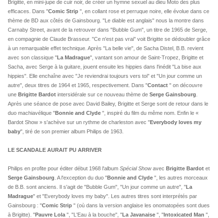
Brigitte, en mini-jupe de cuir noir, de créer un hymne sexuel au dieu Moto des plus
efficaces. Dans "
Comic Strip
", en collant rose et perruque noire, elle évolue dans ce
thème de BD aux côtés de Gainsbourg. "Le diable est anglais" nous la montre dans
Carnaby Street, avant de la retrouver dans "Bubble Gum", un titre de 1965 de Serge,
en compagnie de Claude Brasseur. "Ce n'est pas vrai" voit Brigitte se dédoubler grâce
à un remarquable effet technique. Après "La belle vie", de Sacha Distel, B.B. revient
avec son classique "
La Madrague
", vantant son amour de Saint-Tropez, Brigitte et
Sacha, avec Serge à la guitare, jouent ensuite les hippies dans l'inédit "La bise aux
hippies". Elle enchaîne avec "Je reviendrai toujours vers toi" et "Un jour comme un
autre", deux titres de 1964 et 1965, respectivement. Dans "
Contact
" on découvre
une
Brigitte Bardot
intersidérale sur ce nouveau thème de
Serge Gainsbourg
.
Après une séance de pose avec David Bailey, Brigitte et Serge sont de retour dans le
duo machiavélique "
Bonnie and Clyde
", inspiré du film du même nom. Enfin le «
Bardot Show » s'achève sur un rythme de charleston avec "
Everybody loves my
baby
", tiré de son premier album Philips de 1963.
LE SCANDALE AURAIT PU ARRIVER
Philips en profite pour éditer début 1968 l'album
Spécial Show
avec
Brigitte Bardot
et
Serge Gainsbourg
. A l'exception du duo "
Bonnie and Clyde
", les autres morceaux
de B.B. sont anciens. Il s'agit de "Bubble Gum", "Un jour comme un autre", "
La
Madrague
" et "Everybody loves my baby". Les autres titres sont interprétés par
Gainsbourg : "
Comic Strip
" (où dans la version anglaise les onomatopées sont dues
à Brigitte). "
Pauvre Lola
", "L'Eau à la bouche", "
La Javanaise
", "
Intoxicated Man
",