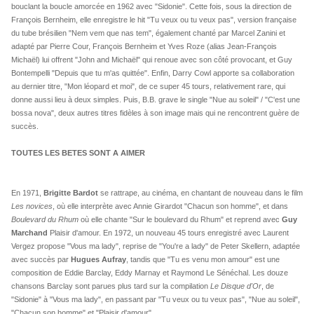
bouclant la boucle amorcée en 1962 avec "Sidonie". Cette fois, sous la direction de
François Bernheim, elle enregistre le hit "Tu veux ou tu veux pas", version française
du tube brésilien "Nem vem que nas tem", également chanté par Marcel Zanini et
adapté par Pierre Cour, François Bernheim et Yves Roze (alias Jean-François
Michaël) lui offrent "John and Michaël" qui renoue avec son côté provocant, et Guy
Bontempelli "Depuis que tu m'as quittée". Enfin, Darry Cowl apporte sa collaboration
au dernier titre, "Mon léopard et moi", de ce super 45 tours, relativement rare, qui
donne aussi lieu à deux simples. Puis, B.B. grave le single "Nue au soleil" / "C'est une
bossa nova", deux autres titres fidèles à son image mais qui ne rencontrent guère de
succès.
TOUTES LES BETES SONT A AIMER
En 1971,
Brigitte Bardot
se rattrape, au cinéma, en chantant de nouveau dans le film
Les novices
, où elle interprète avec Annie Girardot "Chacun son homme", et dans
Boulevard du Rhum
où elle chante "Sur le boulevard du Rhum" et reprend avec
Guy
Marchand
Plaisir d'amour. En 1972, un nouveau 45 tours enregistré avec Laurent
Vergez propose "Vous ma lady", reprise de "You're a lady" de Peter Skellern, adaptée
avec succès par
Hugues Aufray
, tandis que "Tu es venu mon amour" est une
composition de Eddie Barclay, Eddy Marnay et Raymond Le Sénéchal. Les douze
chansons Barclay sont parues plus tard sur la compilation
Le Disque d'Or
, de
"Sidonie" à "Vous ma lady", en passant par "Tu veux ou tu veux pas", "Nue au soleil",
"Chacun son homme" et "Plaisir d'amour".