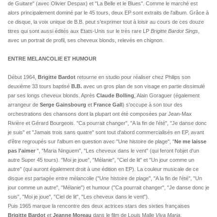
de Guitare" (avec Olivier Despax) et "La Belle et le Blues". Comme le marché est
alors principalement dominé par le 45 tours, deux EP sont extraits de l'album. Grâce à
ce disque, la voix unique de B.B. peut s'exprimer tout à loisir au cours de ces douze
titres qui sont aussi édités aux Etats-Unis sur le très rare LP
Brigitte Bardot Sings
,
avec un portrait de profil, ses cheveux blonds, relevés en chignon.
ENTRE MELANCOLIE ET HUMOUR
Début 1964,
Brigitte Bardot
retourne en studio pour réaliser chez Philips son
deuxième 33 tours baptisé
B.B.
avec un gros plan de son visage en partie dissimulé
par ses longs cheveux blonds. Après
Claude Bolling
, Alain Goraguer (également
arrangeur de
Serge Gainsbourg
et
France Gall
) s'occupe à son tour des
orchestrations des chansons dont la plupart ont été composées par Jean-Max
Rivière et Gérard Bourgeois. "Ca pourrait changer", "A la fin de l'été", "Je danse donc
je suis" et "Jamais trois sans quatre" sont tout d'abord commercialisés en EP, avant
d'être regroupés sur l'album en question avec "Une histoire de plage", "
Ne me laisse
pas l'aimer
", "Maria Ninguem", "Les cheveux dans le vent" (qui feront l'objet d'un
autre Super 45 tours). "Moi je joue", "Mélanie", "Ciel de lit" et "Un jour comme un
autre" (qui auront également droit à une édition en EP). La couleur musicale de ce
disque est partagée entre mélancolie ("Une histoire de plage", "A la fin de l'été", "Un
jour comme un autre", "Mélanie") et humour ("Ca pourrait changer", "Je danse donc je
suis", "Moi je joue", "Ciel de lit", "Les cheveux dans le vent").
Puis 1965 marque la rencontre des deux actrices stars des sixties françaises
Brigitte Bardot
et
Jeanne Moreau
dans le film de Louis Malle
Viva Maria
.