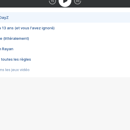
 DayZ
 a 13 ans (et vous l'avez ignoré)
e (littéralement)
im Rayan
 toutes les règles
s les jeux vidéo
us choquant de Rockstar ? - Le scandale BULLY
e plus moche de Steam
du RÊVE tourne au CAUCHEMAR
pendant 8 heures
it… à tort