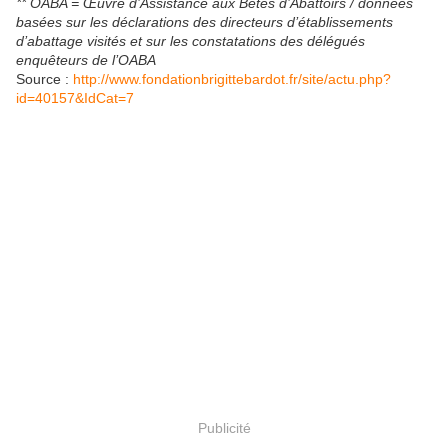
**
OABA = Œuvre d’Assistance aux Bêtes d’Abattoirs / données
basées sur les déclarations des directeurs d’établissements
d’abattage visités et sur les constatations des délégués
enquêteurs de l’OABA
Source :
http://www.fondationbrigittebardot.fr/site/actu.php?
id=40157&IdCat=7
Publicité