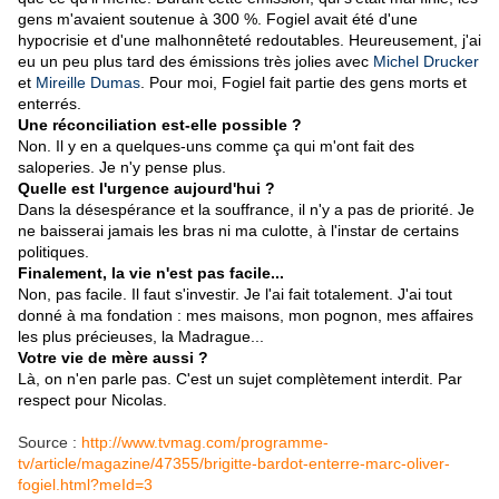
gens m'avaient soutenue à 300 %. Fogiel avait été d'une
hypocrisie et d'une malhonnêteté redoutables. Heureusement, j'ai
eu un peu plus tard des émissions très jolies avec
Michel Drucker
et
Mireille Dumas
. Pour moi, Fogiel fait partie des gens morts et
enterrés.
Une réconciliation est-elle possible ?
Non. Il y en a quelques-uns comme ça qui m'ont fait des
saloperies. Je n'y pense plus.
Quelle est l'urgence aujourd'hui ?
Dans la désespérance et la souffrance, il n'y a pas de priorité. Je
ne baisserai jamais les bras ni ma culotte, à l'instar de certains
politiques.
Finalement, la vie n'est pas facile...
Non, pas facile. Il faut s'investir. Je l'ai fait totalement. J'ai tout
donné à ma fondation : mes maisons, mon pognon, mes affaires
les plus précieuses, la Madrague...
Votre vie de mère aussi ?
Là, on n'en parle pas. C'est un sujet complètement interdit. Par
respect pour Nicolas.
Source :
http://www.tvmag.com/programme-
tv/article/magazine/47355/brigitte-bardot-enterre-marc-oliver-
fogiel.html?meId=3