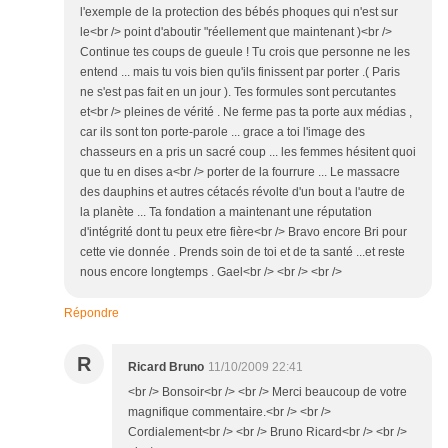
l'exemple de la protection des bébés phoques qui n'est sur
le<br /> point d'aboutir "réellement que maintenant )<br />
Continue tes coups de gueule ! Tu crois que personne ne les
entend ... mais tu vois bien qu'ils finissent par porter .( Paris
ne s'est pas fait en un jour ). Tes formules sont percutantes
et<br /> pleines de vérité . Ne ferme pas ta porte aux médias ,
car ils sont ton porte-parole ... grace a toi l'image des
chasseurs en a pris un sacré coup ... les femmes hésitent quoi
que tu en dises a<br /> porter de la fourrure ... Le massacre
des dauphins et autres cétacés révolte d'un bout a l'autre de
la planète ... Ta fondation a maintenant une réputation
d'intégrité dont tu peux etre fière<br /> Bravo encore Bri pour
cette vie donnée . Prends soin de toi et de ta santé ...et reste
nous encore longtemps . Gael<br /> <br /> <br />
Répondre
R
Ricard Bruno
11/10/2009 22:41
<br /> Bonsoir<br /> <br /> Merci beaucoup de votre
magnifique commentaire.<br /> <br />
Cordialement<br /> <br /> Bruno Ricard<br /> <br />