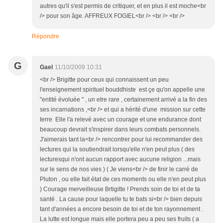
autres qu'il s'est permis de critiquer, et en plus il est moche<br
/> pour son âge. AFFREUX FOGIEL<br /> <br /> <br />
Répondre
G
Gael
11/10/2009 10:31
<br /> Brigitte pour ceux qui connaissent un peu
l'enseignement spirituel bouddhiste est çe qu'on appelle une
"entité évoluée " , un etre rare , certainement arrivé a la fin des
ses incarnations ,<br /> et qui a hérité d'une mission sur cette
terre Elle l'a relevé avec un courage et une endurance dont
beaucoup devrait s'inspirer dans leurs combats personnels.
J'aimerais tant la<br /> rencontrer pour lui recommander des
lectures qui la soutiendrait lorsqu'elle n'en peut plus ( des
lecturesqui n'ont aucun rapport avec aucune religion ...mais
sur le sens de nos vies ) ( Je viens<br /> de finir le carré de
Pluton , ou elle fait état de ces moments ou elle n'en peut plus
) Courage merveilleuse Brtigitte ! Prends soin de toi et de ta
santé . La cause pour laquelle tu te bats si<br /> bien depuis
tant d'années a encore besoin de toi et de ton rayonnement .
La lutte est longue mais elle portera peu a peu ses fruits ( a