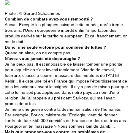
Photo : © Gérard Schachmes
Combien de combats avez-vous remporté ?
Aucun. Excepté les phoques puisque cette année, après trente-
trois ans, l'Union européenne interdit enfin l'importation des
produits dérivés sur le territoire européen. Et ça, franchement, on
me le doit.
Donc, une seule victoire pour combien de luttes ?
Quand on aime, on ne compte pas.
N'avez-vous jamais été découragée ?
Je ne peux pas. Il est impossible de laisser tomber une priorité
pour laquelle on s'est investi totalement. Viande de cheval,
fourrure, chasse à courre, massacre des moutons de l'Aïd El-
Kébir... Il existe une loi en France qui impose l'étourdissement de
tous les animaux avant la saignée. Il n'y a pas de raison pour que
cette loi ne soit pas appliquée dans notre pays au nom d'une
religion. Je l'ai rappelé au président Sarkozy, qui me l'avait
promis deux fois.
Je mène une guerre contre la déshumanisation de l'humanité.
Par exemple, Borloo, ministre de l'Écologie, vient de donner
l'ordre de tuer 550 000 cervidés en France sur deux ou trois ans.
Pourquoi un tel massacre ? Nous sommes loin de Bambi...
Mais que proposez-vous contre les problèmes de