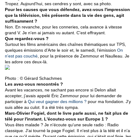
Tropez. Aujourd'hui, ses cendres y sont, avec sa photo.
Pour les causes que vous défendez, avez-vous l'impression
que la télévision, très présente dans la vie des gens, agit
suffisamment ?
Non. En revanche, pour les conneries, cela avance à vitesse
grand V. Je n'en ai jamais vu autant. C'est effrayant.
Que regardez-vous ?
Surtout les films américains des chaînes thématiques sur TPS,
quelques émissions d'Arte le soir et, le samedi, l'émission
On
n'est pas couché
, pour la présence de Zemmour et Naulleau. Je
les adore ces deux-là.
Photo : © Gérard Schachmes
Les avez-vous rencontrés ?
Avant les vacances, ne sachant pas encore si Delon allait
accepter, j'avais appelé Éric Zemmour pour lui demander de
participer à
Qui veut gagner des millions ?
pour ma fondation. J'y
suis allée au culot. Il a été très sympa.
Marc-Olivier Fogiel
, dont le livre parle aussi, ne fait plus de
télé pour l'instant. L'écoutez-vous sur Europe 1 ?
Vous êtes malade ? Je n'écoute qu'une seule radio : Radio
classique. J'ai tourné la page Fogiel. Il n'est plus à la télé et il n'a
que ce qu'il mérite. Durant cette émission, qui s'était mal finie, les