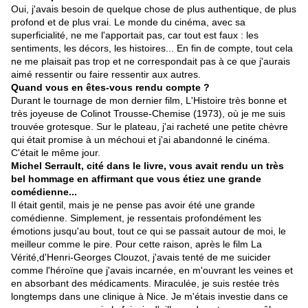
Oui, j'avais besoin de quelque chose de plus authentique, de plus
profond et de plus vrai. Le monde du cinéma, avec sa
superficialité, ne me l'apportait pas, car tout est faux : les
sentiments, les décors, les histoires... En fin de compte, tout cela
ne me plaisait pas trop et ne correspondait pas à ce que j'aurais
aimé ressentir ou faire ressentir aux autres.
Quand vous en êtes-vous rendu compte ?
Durant le tournage de mon dernier film, L'Histoire très bonne et
très joyeuse de Colinot Trousse-Chemise (1973), où je me suis
trouvée grotesque. Sur le plateau, j'ai racheté une petite chèvre
qui était promise à un méchoui et j'ai abandonné le cinéma.
C'était le même jour.
Michel Serrault, cité dans le livre, vous avait rendu un très
bel hommage en affirmant que vous étiez une grande
comédienne...
Il était gentil, mais je ne pense pas avoir été une grande
comédienne. Simplement, je ressentais profondément les
émotions jusqu'au bout, tout ce qui se passait autour de moi, le
meilleur comme le pire. Pour cette raison, après le film La
Vérité,d'Henri-Georges Clouzot, j'avais tenté de me suicider
comme l'héroïne que j'avais incarnée, en m'ouvrant les veines et
en absorbant des médicaments. Miraculée, je suis restée très
longtemps dans une clinique à Nice. Je m'étais investie dans ce