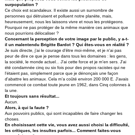
surpopulation ?
Ce choix est scandaleux. Il existe aussi un surnombre de
personnes qui détruisent et polluent notre planète, mais,
heureusement, nous les laissons vivre et nous les protégeons.
Pourquoi ne pas protéger de la même manière ces animaux que
nous pourrions délocaliser ?
Concernant la perception de votre image par le public, y a-t-
il un malentendu Brigitte Bardot ? Qui êtes-vous en réalité ?
Je suis directe, j'ai le courage d'être moi-même, et je n'ai pas
peur de dire ce que je pense dans tous les domaines : les gens,
la société, le monde actuel... J'ai cette force et je m'en sers. J'ai
été condamnée cinq ou six fois pour des propos racistes qui ne
l'étaient pas, simplement parce que je dénonçais une façon
d'abattre les animaux. Cela m'a coûté environ 200 000 E. J'avais
commencé ce combat toute jeune en 1962, dans Cinq colonnes à
la une.
Et toujours sans résultat...
Aucun.
Alors, à qui la faute ?
Aux pouvoirs publics, qui sont incapables de faire changer les
choses.
En choisissant cette vie, vous avez aussi choisi la difficulté,
les critiques, les insultes parfois... Comment faites-vous