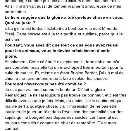
personnage comme je le faisais d'ailleurs dans tous mes rôles.
Ainsi, il m'arrivait aussi de tomber vraiment amoureuse de mes
partenaires.
Le livre suggère que la gloire a tué quelque chose en vous.
Quoi au juste ?
« La gloire est le deuil éclatant du bonheur », a écrit Mme de
Staël. Cette phrase est à la fois terrible et sublime, parce qu'elle
est vraie.
Pourtant, vous avez dit que tout ce que vous avez réussi
pour les animaux, vous le deviez précisément à cette
gloire...
Absolument. Cette célébrité exceptionnelle, formidable ne m'a
pas comblée, mais elle fut un marchepied très important pour la
suite de ma vie. Et, même en étant Brigitte Bardot, j'ai un mal de
chien à me faire entendre ou à faire évoluer les choses.
Pourquoi n'avez-vous pas été comblée ?
Je n'ai pas vraiment connu le bonheur. C'était la gloire.
Remarquez, je ne l'ai toujours pas trouvé ce bonheur, et c'est très
difficile avec ce que je fais. Mais, au moins, j'ai le sentiment que
ma vie sert à quelque chose. J'ai l'impression de ne pas être
inutile et de jouer un rôle dans l'évolution des mentalités sur des
sujets qui ne bougent pas depuis des siècles, car l'animal est
toujours considéré comme un objet de rentabilité. C'est mon
combat.