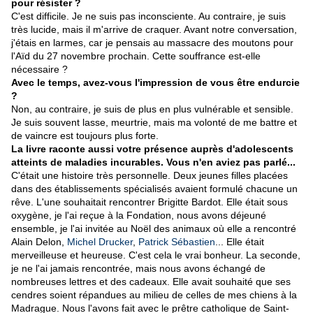
pour résister ?
C'est difficile. Je ne suis pas inconsciente. Au contraire, je suis
très lucide, mais il m'arrive de craquer. Avant notre conversation,
j'étais en larmes, car je pensais au massacre des moutons pour
l'Aïd du 27 novembre prochain. Cette souffrance est-elle
nécessaire ?
Avec le temps, avez-vous l'impression de vous être endurcie
?
Non, au contraire, je suis de plus en plus vulnérable et sensible.
Je suis souvent lasse, meurtrie, mais ma volonté de me battre et
de vaincre est toujours plus forte.
La livre raconte aussi votre présence auprès d'adolescents
atteints de maladies incurables. Vous n'en aviez pas parlé...
C'était une histoire très personnelle. Deux jeunes filles placées
dans des établissements spécialisés avaient formulé chacune un
rêve. L'une souhaitait rencontrer Brigitte Bardot. Elle était sous
oxygène, je l'ai reçue à la Fondation, nous avons déjeuné
ensemble, je l'ai invitée au Noël des animaux où elle a rencontré
Alain Delon,
Michel Drucker
,
Patrick Sébastien
... Elle était
merveilleuse et heureuse. C'est cela le vrai bonheur. La seconde,
je ne l'ai jamais rencontrée, mais nous avons échangé de
nombreuses lettres et des cadeaux. Elle avait souhaité que ses
cendres soient répandues au milieu de celles de mes chiens à la
Madrague. Nous l'avons fait avec le prêtre catholique de Saint-