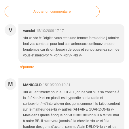
Ajouter un commentaire
V
vanclef
15/10/2009 17:17
<br /> <br /> Brigitte vous etes une femme formidable,j admire
tout vos combats pour tout ces animeaux continuez encore
longtemps car ils ont besoin de vous et surtout prenez soin de
vous et merci<br /> <br /> <br /> <br />
Répondre
M
MANIGOLD
15/10/2009 10:31
<br /> Tant mieux pour le FOGIEL, on ne voit plus sa tronche à
la télé<br /> et en plus il est hypocrite sur la radio et
curieux<br /> d'interwiever des gens comme il le fait et content
sur le malheur des<br /> autres (AFFAIRE GUARDO)<br />
Mais dans quelle époque on vit !!!!!!!!!!!!!!!!!<br /> Il a fait du mal
à notre BB, il n'arrivera jamais à la cheville <br /> et à la
hauteur des gens d'avant , comme Alain DELON<br /> et les