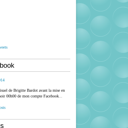
weets
book
014
isuel de Brigitte Bardot avant la mise en
 soir 00h00 de mon compte Facebook...
osts
s