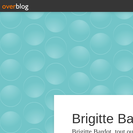
Brigitte Ba
Brigitte Bardot, tout o