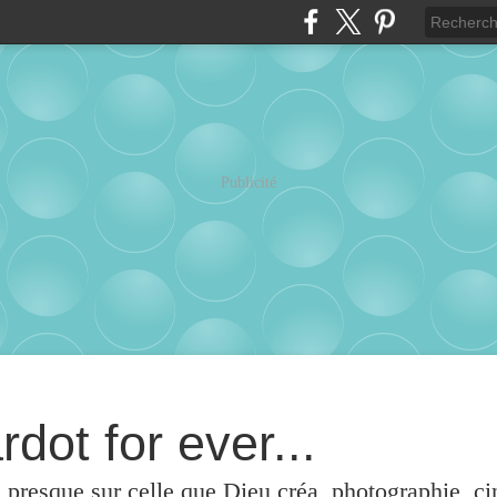
Publicité
rdot for ever...
u presque sur celle que Dieu créa, photographie, c