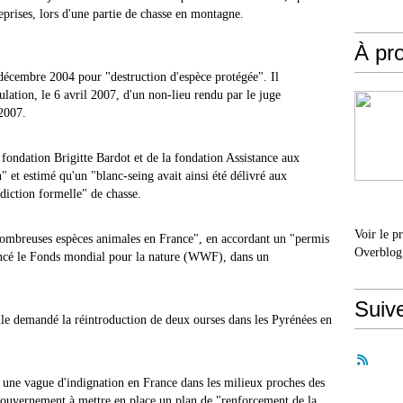
reprises, lors d'une partie de chasse en montagne.
À pr
écembre 2004 pour "destruction d'espèce protégée". Il
ulation, le 6 avril 2007, d'un non-lieu rendu par le juge
 2007.
fondation Brigitte Bardot et de la fondation Assistance aux
" et estimé qu'un "blanc-seing avait ainsi été délivré aux
rdiction formelle" de chasse.
Voir le p
 nombreuses espèces animales en France", en accordant un "permis
Overblog
ncé le Fonds mondial pour la nature (WWF), dans un
Suiv
elle demandé la réintroduction de deux ourses dans les Pyrénées en
 une vague d'indignation en France dans les milieux proches des
 gouvernement à mettre en place un plan de "renforcement de la