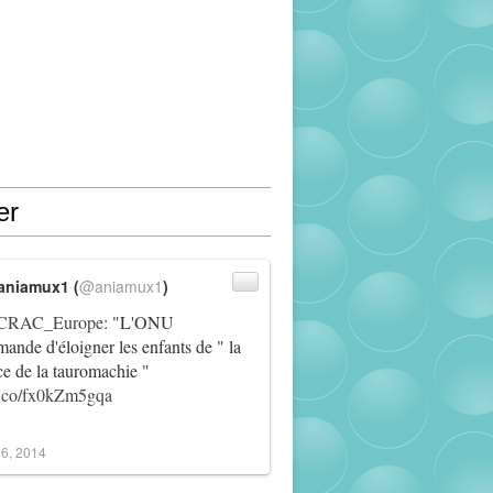
er
aniamux1 (
@aniamux1
)
RAC_Europe
: "L'ONU
ande d'éloigner les enfants de " la
ce de la tauromachie "
/t.co/fx0kZm5gqa
6, 2014