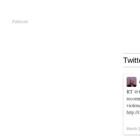
Publicité
Twitt
RT
@C
recomm
violen
http:/
March 2