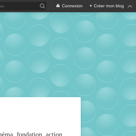
Connexion
+
Créer mon blog
inéma, fondation, action