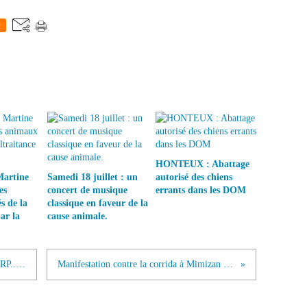
0
HONTEUX : Abattage
Martine
Samedi 18 juillet : un
autorisé des chiens
es
concert de musique
errants dans les DOM
s de la
classique en faveur de la
ar la
cause animale.
Foie gras : Bruno Le Maire joue les VRP...quelle honte !
Manifestation contre la corrida à Mimizan le 23 07 2011 !