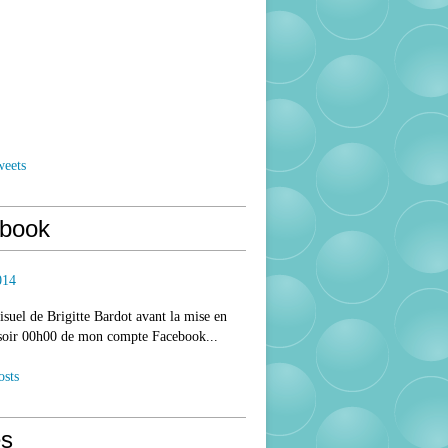
weets
book
014
isuel de Brigitte Bardot avant la mise en
 soir 00h00 de mon compte Facebook...
osts
s