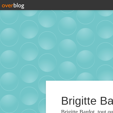
Brigitte Ba
Brigitte Bardot, tout o