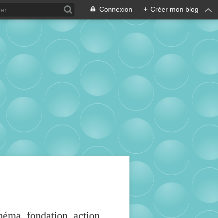
Connexion
+
Créer mon blog
inéma, fondation, action