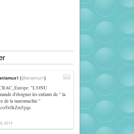
er
aniamux1 (
@aniamux1
)
RAC_Europe
: "L'ONU
ande d'éloigner les enfants de " la
ce de la tauromachie "
/t.co/fx0kZm5gqa
6, 2014