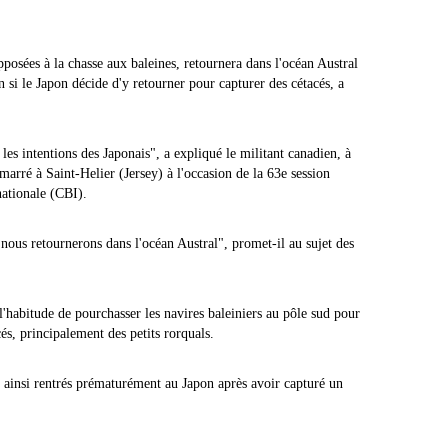
osées à la chasse aux baleines, retournera dans l'océan Austral
n si le Japon décide d'y retourner pour capturer des cétacés, a
es intentions des Japonais", a expliqué le militant canadien, à
marré à Saint-Helier (Jersey) à l'occasion de la 63e session
nationale (CBI).
s nous retournerons dans l'océan Austral", promet-il au sujet des
l'habitude de pourchasser les navires baleiniers au pôle sud pour
és, principalement des petits rorquals.
t ainsi rentrés prématurément au Japon après avoir capturé un