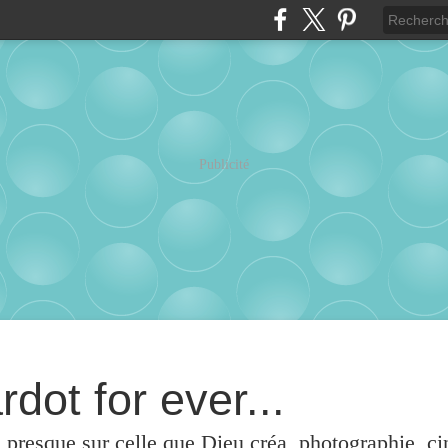
Publicité
rdot for ever...
u presque sur celle que Dieu créa, photographie, c