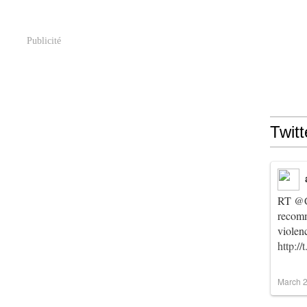
Publicité
Twitt
RT
@C
recomm
violen
http:/
March 2