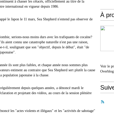
ntinuent à chasser les cétacés, officiellement au titre de la
oire international en vigueur depuis 1986.
À pr
rappé le Japon le 11 mars, Sea Shepherd n'entend pas observer de
lombie, serions-nous moins durs avec les trafiquants de cocaïne?
u'ils aient connu une catastrophe naturelle n'est pas une raison,
e-t-il, soulignant que son "objectif, depuis le début", était "de
japonaise".
année ils sont plus faibles, et chaque année nous sommes plus
Voir le p
ervateurs estiment au contraire que Sea Shepherd sert plutôt la cause
Overblog
la population japonaise à la chasse.
Suiv
t régulièrement depuis quelques années, a dénoncé mardi le
claration et projetant des vidéos, au cours de la session plénière
ncé les "actes violents et illégaux" et les "activités de sabotage"