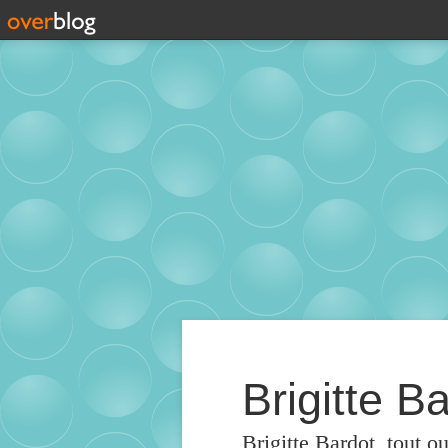
Brigitte Ba
Brigitte Bardot, tout o