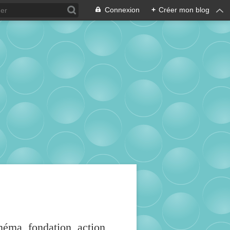
Connexion
+
Créer mon blog
inéma, fondation, action