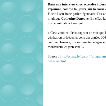
Dans une interview choc accordée à Ber
exprimée, comme toujours, sur la cause q
Fidèle à son franc-parler légendaire, l'ex-ac
mythique
Catherine Deneuve
. En effet, l
trop « animale » à son goût.
« C'est vraiment décourageant de voir que le
génération précédente, celle des années 80/9
comme Deneuve, qui représente l'élégance fr
monstrueux et grotesque. »
Source :
http://tvmag.lefigaro.fr/programme
deneuve.html