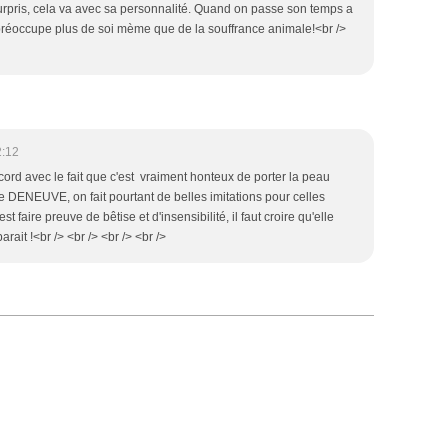
surpris, cela va avec sa personnalité. Quand on passe son temps a
se préoccupe plus de soi mème que de la souffrance animale!<br />
2:12
'accord avec le fait que c'est vraiment honteux de porter la peau
e DENEUVE, on fait pourtant de belles imitations pour celles
est faire preuve de bêtise et d'insensibilité, il faut croire qu'elle
parait !<br /> <br /> <br /> <br />