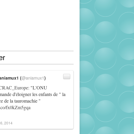
er
aniamux1 (
@aniamux1
)
RAC_Europe
: "L'ONU
ande d'éloigner les enfants de " la
ce de la tauromachie "
/t.co/fx0kZm5gqa
6, 2014