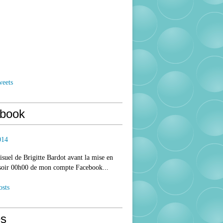
weets
book
014
isuel de Brigitte Bardot avant la mise en
 soir 00h00 de mon compte Facebook...
osts
s