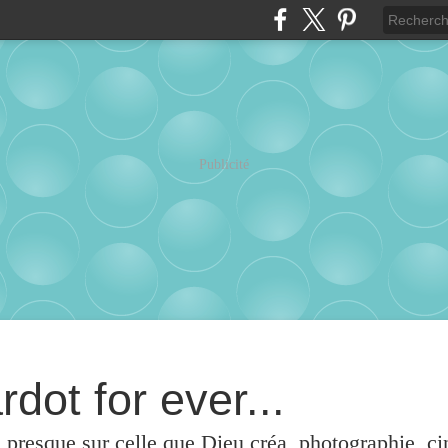
Publicité
rdot for ever...
u presque sur celle que Dieu créa, photographie, c