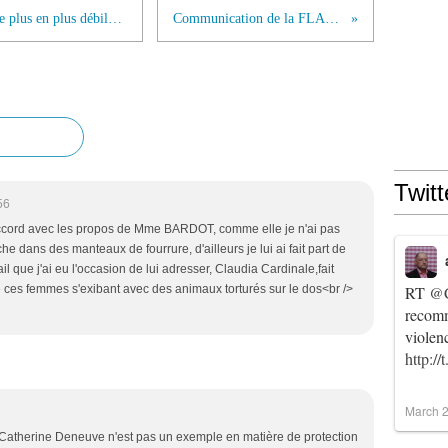
Brigitte Bardot fustige les émissions de plus en plus débiles...
Communication de la FLAC...
Twitt
56
 d'accord avec les propos de Mme BARDOT, comme elle je n'ai pas
he dans des manteaux de fourrure, d'ailleurs je lui ai fait part de
 que j'ai eu l'occasion de lui adresser, Claudia Cardinale,fait
e ces femmes s'exibant avec des animaux torturés sur le dos<br />
RT
@C
recomm
violen
http:/
March 2
et Catherine Deneuve n'est pas un exemple en matière de protection