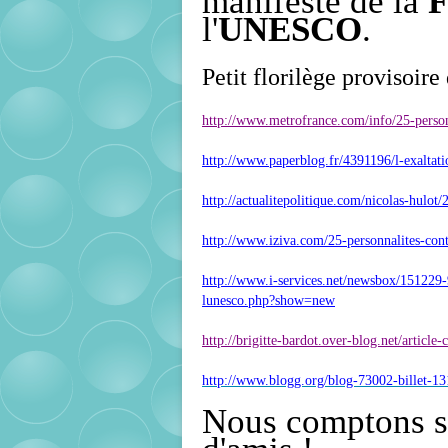
manifeste de la
l'
UNESCO
.
Petit florilège provisoire
http://www.metrofrance.com/info/25-perso
http://www.paperblog.fr/4391196/l-exaltati
http://actualitepolitique.com/nicolas-hulot
http://www.iziva.com/25-personnalites-cont
http://www.i-services.net/newsbox/151229-
lunesco.php?show=new
http://brigitte-bardot.over-blog.net/artic
http://www.blogg.org/blog-73002-billet-1
Nous comptons su