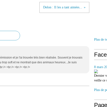
Delon : Il les a tant aimées...
Plus de t
Face
e émission et je l'ai trouvée très bien réalisée. Souvent je trouvais
u trop soft et ne montrait que des animaux heureux...Je suis
8 mars 2
r /> <br /> <br /> <br />
Dernier v
veille ce
Plus de p
Page