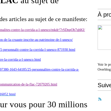
FLAC
au sujet de
À pr
 des articles au sujet de ce manifeste:
nnalites-contre-la-corrida-a-l-unesco/mkdr!7rSDnpOb7qhKI/
on-de-la-cruaute-inscrite-au-patrimoine-de-l-unesco/
/25-personnalit-contre-la-corrida-l-unesco-871930.html
re-la-corrida-a-l-unesco.html
Voir le p
97380-1643-64185/25-personnalites-contre-la-corrida-a-
Overblog
Suiv
le-communication-de-la-flac-72079205.html
316052.html
r vous pour 30 millions