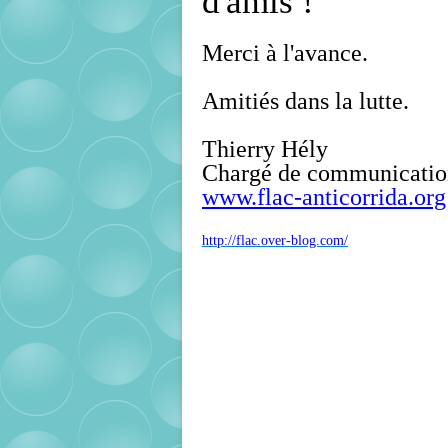
d'amis !
Merci à l'avance.
Amitiés dans la lutte.
Thierry Hély
Chargé de communicatio
www.flac-anticorrida.org
http://flac.over-blog.com/