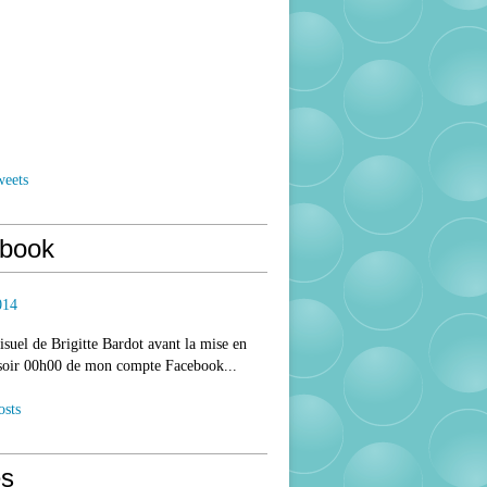
weets
book
014
isuel de Brigitte Bardot avant la mise en
 soir 00h00 de mon compte Facebook...
osts
s