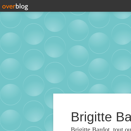
Brigitte Ba
Brigitte Bardot, tout o