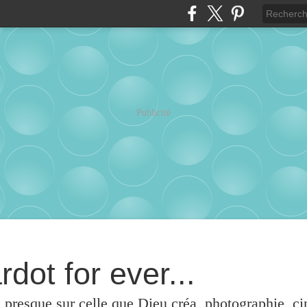
Publicité
rdot for ever...
u presque sur celle que Dieu créa, photographie, c