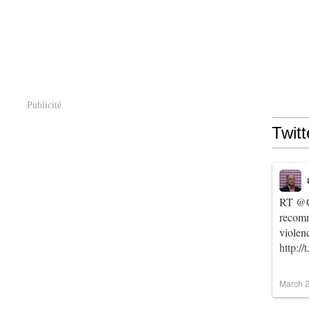
Publicité
Twitt
RT
@C
recomm
violen
http:/
March 2