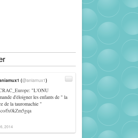
er
aniamux1 (
@aniamux1
)
RAC_Europe
: "L'ONU
ande d'éloigner les enfants de " la
ce de la tauromachie "
/t.co/fx0kZm5gqa
6, 2014