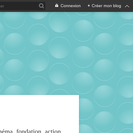
Connexion
+
Créer mon blog
inéma, fondation, action