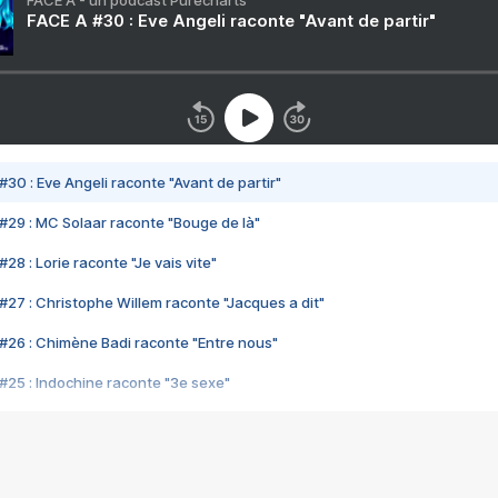
FACE A - un podcast Purecharts
FACE A #30 : Eve Angeli raconte "Avant de partir"
#30 : Eve Angeli raconte "Avant de partir"
#29 : MC Solaar raconte "Bouge de là"
28 : Lorie raconte "Je vais vite"
#27 : Christophe Willem raconte "Jacques a dit"
#26 : Chimène Badi raconte "Entre nous"
#25 : Indochine raconte "3e sexe"
#24 : Zaho raconte "C'est chelou"
#23 : Patrick Bruel raconte "Au café des délices"