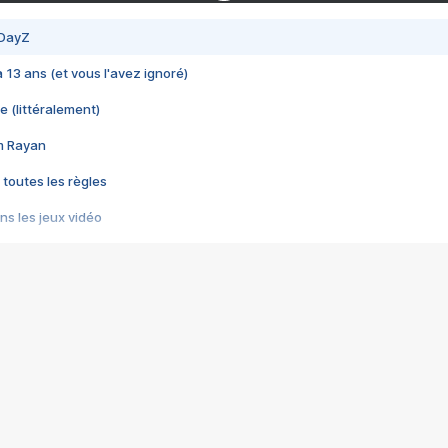
 DayZ
 a 13 ans (et vous l'avez ignoré)
e (littéralement)
im Rayan
 toutes les règles
s les jeux vidéo
us choquant de Rockstar ? - Le scandale BULLY
e plus moche de Steam
du RÊVE tourne au CAUCHEMAR
pendant 8 heures
it… à tort
umiliés par un jeu vidéo