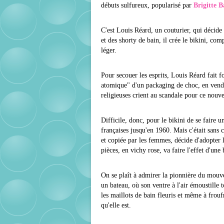
débuts sulfureux, popularisé par
Brigitte 
C'est Louis Réard, un couturier, qui décide
et des shorty de bain, il crée le bikini, com
léger.
Pour secouer les esprits, Louis Réard fait 
atomique" d'un packaging de choc, en vendan
religieuses crient au scandale pour ce nouve
Difficile, donc, pour le bikini de se faire un
françaises jusqu'en 1960. Mais c'était sans
et copiée par les femmes, décide d'adopter l
pièces, en vichy rose, va faire l'effet d'une
On se plaît à admirer la pionnière du mouvem
un bateau, où son ventre à l'air émoustille 
les maillots de bain fleuris et même à frou
qu'elle est.