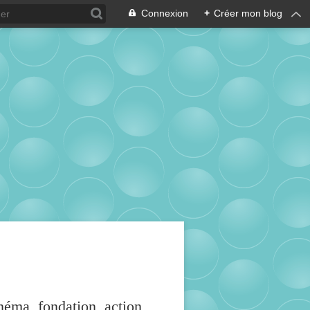
Connexion
+
Créer mon blog
inéma, fondation, action