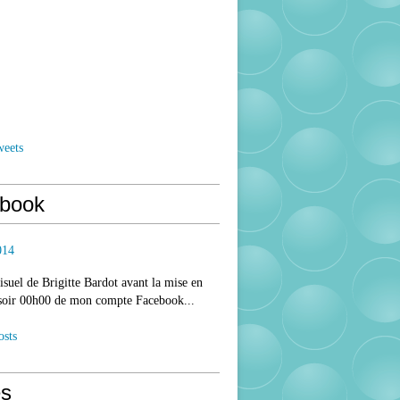
weets
book
014
isuel de Brigitte Bardot avant la mise en
 soir 00h00 de mon compte Facebook...
osts
s