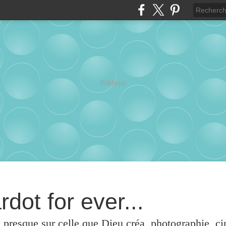
Publicité
rdot for ever...
u presque sur celle que Dieu créa, photographie, c