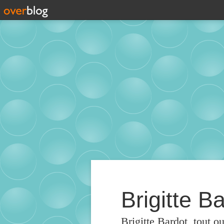
Brigitte Ba
Brigitte Bardot, tout o