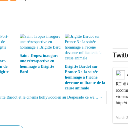
Twitt
Saint Tropez inaugure
ort-
une rétrospective en
on de
hommage à Brigitte
Brigitte Bardot sur
gitte
Bard
France 3 : la soirée
hommage à l’icône
devenue militante de la
RT
@C
cause animale
recomm
violen
Brigitte Bardot et le cinéma hollywoodien au Desperado ce week-end
http:/
March 2