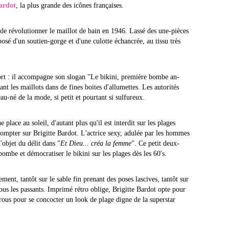
Bardot
, la plus grande des icônes françaises.
 de révolutionner le maillot de bain en 1946. Lassé des une-pièces
posé d'un soutien-gorge et d'une culotte échancrée, au tissu très
fort : il accompagne son slogan "Le bikini, première bombe an-
t les maillots dans de fines boites d'allumettes. Les autorités
au-né de la mode, si petit et pourtant si sulfureux.
e place au soleil, d'autant plus qu'il est interdit sur les plages
 compter sur Brigitte Bardot. L'actrice sexy, adulée par les hommes
'objet du délit dans "
Et Dieu... créa la femme
". Ce petit deux-
 bombe et démocratiser le bikini sur les plages dès les 60's.
ent, tantôt sur le sable fin prenant des poses lascives, tantôt sur
tous les passants. Imprimé rétro oblige, Brigitte Bardot opte pour
frous pour se concocter un look de plage digne de la superstar