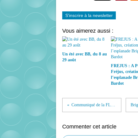
S'inscrire à la newsletter
Vous aimerez aussi :
Un été avec BB, du 8 au
29 août
FREJUS : A P
Fréjus, créati
l’esplanade Bri
Bardot
Communiqué de la FLAC !
Commenter cet article