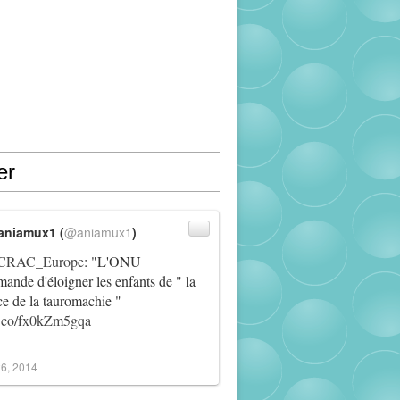
er
aniamux1 (
@aniamux1
)
RAC_Europe
: "L'ONU
ande d'éloigner les enfants de " la
ce de la tauromachie "
/t.co/fx0kZm5gqa
6, 2014