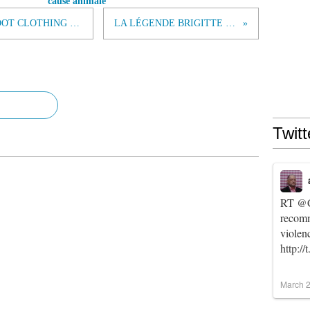
cause animale
DÉCOUVREZ LA BRIGITTE BARDOT CLOTHING COLLECTION
LA LÉGENDE BRIGITTE BARDOT
Twitt
RT
@C
recomm
violen
http:/
March 2