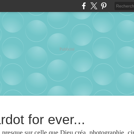
Publicité
rdot for ever...
u presque sur celle que Dieu créa, photographie, c