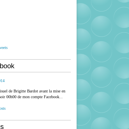
weets
book
014
isuel de Brigitte Bardot avant la mise en
 soir 00h00 de mon compte Facebook...
osts
s