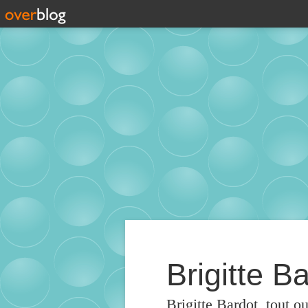
Brigitte Ba
Brigitte Bardot, tout o