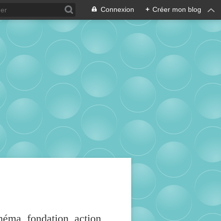
Connexion
+
Créer mon blog
inéma, fondation, action