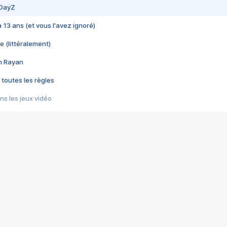
 DayZ
 a 13 ans (et vous l'avez ignoré)
e (littéralement)
im Rayan
 toutes les règles
s les jeux vidéo
us choquant de Rockstar ? - Le scandale BULLY
e plus moche de Steam
du RÊVE tourne au CAUCHEMAR
pendant 8 heures
it… à tort
umiliés par un jeu vidéo
ire - Final Fantasy 8