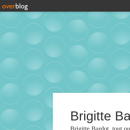
Brigitte Ba
Brigitte Bardot, tout o