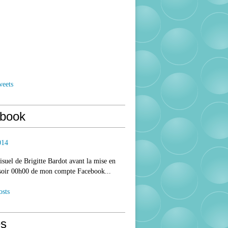
weets
book
014
isuel de Brigitte Bardot avant la mise en
 soir 00h00 de mon compte Facebook...
osts
s