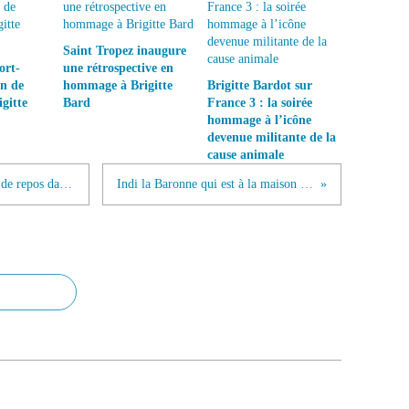
Saint Tropez inaugure
ort-
une rétrospective en
on de
hommage à Brigitte
Brigitte Bardot sur
gitte
Bard
France 3 : la soirée
hommage à l’icône
devenue militante de la
cause animale
Pétition : Pétition pour le don de jour de repos dans le public !
Indi la Baronne qui est à la maison viens de...