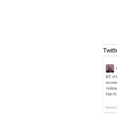
Twitt
RT
@C
recomm
violen
http:/
March 2