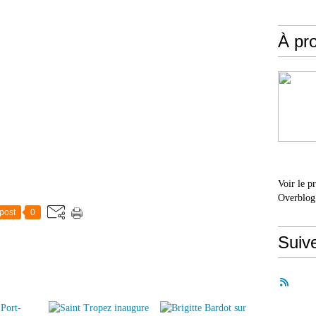
À pr
Voir le p
Overblog
post
0
Suiv