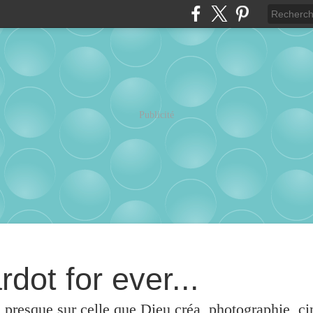
Publicité
rdot for ever...
u presque sur celle que Dieu créa, photographie, c