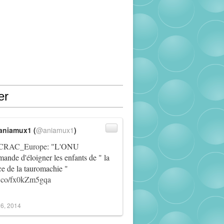
er
aniamux1 (
@aniamux1
)
RAC_Europe
: "L'ONU
ande d'éloigner les enfants de " la
ce de la tauromachie "
/t.co/fx0kZm5gqa
6, 2014