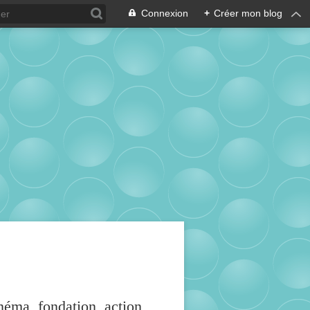
Connexion
+
Créer mon blog
inéma, fondation, action