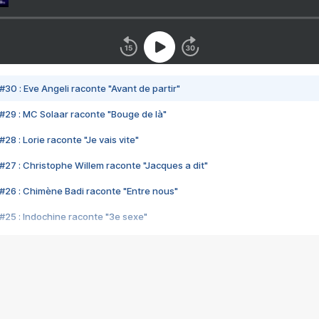
#30 : Eve Angeli raconte "Avant de partir"
#29 : MC Solaar raconte "Bouge de là"
28 : Lorie raconte "Je vais vite"
#27 : Christophe Willem raconte "Jacques a dit"
#26 : Chimène Badi raconte "Entre nous"
#25 : Indochine raconte "3e sexe"
#24 : Zaho raconte "C'est chelou"
#23 : Patrick Bruel raconte "Au café des délices"
#22 : Kyo raconte "Le chemin"