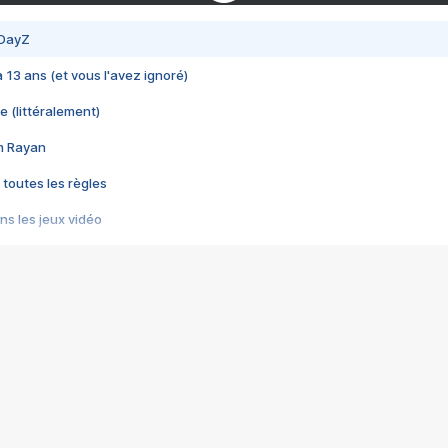
 DayZ
 a 13 ans (et vous l'avez ignoré)
e (littéralement)
im Rayan
 toutes les règles
s les jeux vidéo
us choquant de Rockstar ? - Le scandale BULLY
e plus moche de Steam
du RÊVE tourne au CAUCHEMAR
pendant 8 heures
it… à tort
umiliés par un jeu vidéo