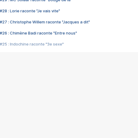
28 : Lorie raconte "Je vais vite"
#27 : Christophe Willem raconte "Jacques a dit"
#26 : Chimène Badi raconte "Entre nous"
#25 : Indochine raconte "3e sexe"
#24 : Zaho raconte "C'est chelou"
#23 : Patrick Bruel raconte "Au café des délices"
#22 : Kyo raconte "Le chemin"
#21 : Nolwenn Leroy raconte "Cassé"
#20 : Patrick Hernandez raconte "Born to be alive"
#19 : Lorie raconte "Près de moi"
#18 : Michael Jones raconte "A nos actes manqués" (avec Jean-Jacque
#17 : Khaled raconte "Aïcha"