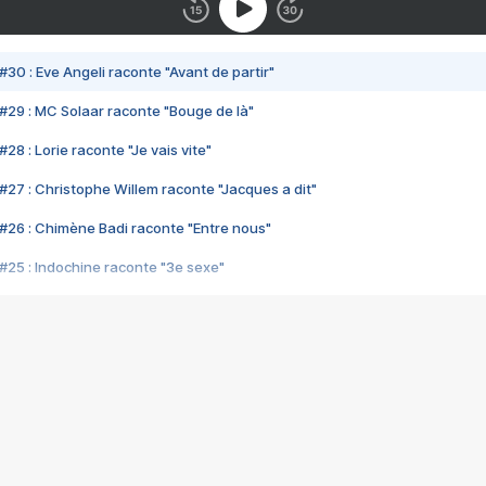
#30 : Eve Angeli raconte "Avant de partir"
#29 : MC Solaar raconte "Bouge de là"
28 : Lorie raconte "Je vais vite"
#27 : Christophe Willem raconte "Jacques a dit"
#26 : Chimène Badi raconte "Entre nous"
#25 : Indochine raconte "3e sexe"
#24 : Zaho raconte "C'est chelou"
#23 : Patrick Bruel raconte "Au café des délices"
#22 : Kyo raconte "Le chemin"
#21 : Nolwenn Leroy raconte "Cassé"
#20 : Patrick Hernandez raconte "Born to be alive"