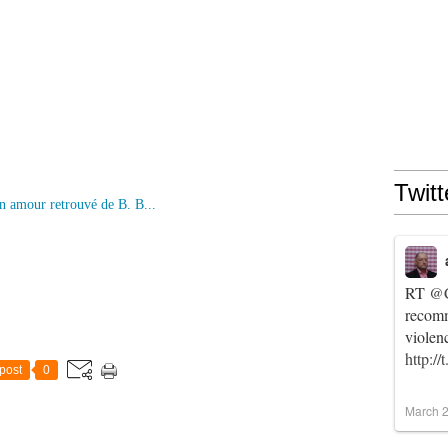
Twitt
RT
@C
recomm
violen
http:/
post
0
March 2