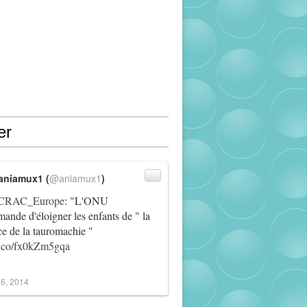
er
aniamux1 (
@aniamux1
)
RAC_Europe
: "L'ONU
ande d'éloigner les enfants de " la
ce de la tauromachie "
/t.co/fx0kZm5gqa
6, 2014