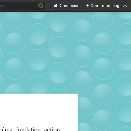
Connexion
+
Créer mon blog
inéma, fondation, action