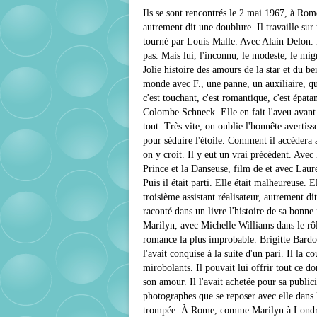
Ils se sont rencontrés le 2 mai 1967, à Rome.
autrement dit une doublure. Il travaille sur
tourné par Louis Malle. Avec Alain Delon. El
pas. Mais lui, l'inconnu, le modeste, le mi
Jolie histoire des amours de la star et du be
monde avec F., une panne, un auxiliaire, q
c'est touchant, c'est romantique, c'est épatan
Colombe Schneck. Elle en fait l'aveu avan
tout. Très vite, on oublie l'honnête averti
pour séduire l'étoile. Comment il accédera 
on y croit. Il y eut un vrai précédent. Ave
Prince et la Danseuse, film de et avec Laur
Puis il était parti. Elle était malheureuse. 
troisième assistant réalisateur, autrement d
raconté dans un livre l'histoire de sa bonn
Marilyn, avec Michelle Williams dans le rô
romance la plus improbable. Brigitte Bardot
l'avait conquise à la suite d'un pari. Il la c
mirobolants. Il pouvait lui offrir tout ce don
son amour. Il l'avait achetée pour sa publici
photographes que se reposer avec elle dans le
trompée. À Rome, comme Marilyn à Londres,