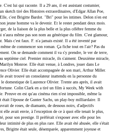
 C'est lui qui raconte. Il a 29 ans, il est assistant costumier,
 un sketch tiré des Histoires extraordinaires, d'Edgar Allan Poe,
le, c'est Brigitte Bardot. "Bri" pour les intimes. Delon n'en est
gnon jeune homme va le devenir. Et le rester pendant deux mois.
rger, de la liaison de la plus belle et la plus célèbre femme du
ui n'aura même pas son nom au générique du film. C'est glamour,
t. Mais c'est faux. F. n'a jamais existé. Il a été inventé par
t même de commencer son roman. Ça fiche tout en l'air? Pas du
ssement. On se demande comment il va s'y prendre, le ver de terre,
au septième ciel. Premier miracle, ils s'aiment. Deuxième miracle,
c Marilyn Monroe. Elle était venue, à Londres, jouer dans Le
ence Olivier. Elle était accompagnée de son mari, Arthur Miller.
Elle avait trouvé un consolateur inattendu en la personne du
it le domestique de Laurence Olivier. Trente ans après, il avait
e fortune. Colin Clark en a tiré un film à succès, My Week with
le. Preuve en est qu'au cinéma rien n'est impossible, même la
 était l'épouse de Gunter Sachs, un play-boy milliardaire. Il
ouvrait de roses, de diamants, de dessous noirs, d'adjectifs
t elle avait envie, à l'exception de ce à quoi elle tenait le plus,
té, pour son prestige. Il préférait s'exposer avec elle pour les
ur intimité de plus en plus rare. Elle avait été abusée, elle s'était
 Brigitte était seule, désemparée, apparemment joyeuse et