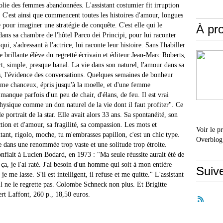
colie des femmes abandonnées. L'assistant costumier fit irruption
 C'est ainsi que commencent toutes les histoires d'amour, longues
e pour imaginer une stratégie de conquête. C'est elle qui le
À pr
dans sa chambre de l'hôtel Parco dei Principi, pour lui raconter
qui, s'adressant à l'actrice, lui raconte leur histoire. Sans l'habiller
brillante élève du regretté écrivain et éditeur Jean-Marc Roberts,
rt, simple, presque banal. La vie dans son naturel, l'amour dans sa
s, l'évidence des conversations. Quelques semaines de bonheur
me chanceux, épris jusqu'à la moelle, et d'une femme
anque parfois d'un peu de chair, d'élans, de feu. Il est vrai
physique comme un don naturel de la vie dont il faut profiter". Ce
 portrait de la star. Elle avait alors 33 ans. Sa spontanéité, son
tion et d'amour, sa fragilité, sa compassion. Les mots et
Voir le p
tant, rigolo, moche, tu m'embrasses papillon, c'est un chic type.
Overblog
 dans une renommée trop vaste et une solitude trop étroite.
fiait à Lucien Bodard, en 1973 : "Ma seule réussite aurait été de
, je l'ai raté. J'ai besoin d'un homme qui soit à mon entière
Suiv
et je me lasse. S'il est intelligent, il refuse et me quitte." L'assistant
l ne le regrette pas. Colombe Schneck non plus. Et Brigitte
t Laffont, 260 p., 18,50 euros.