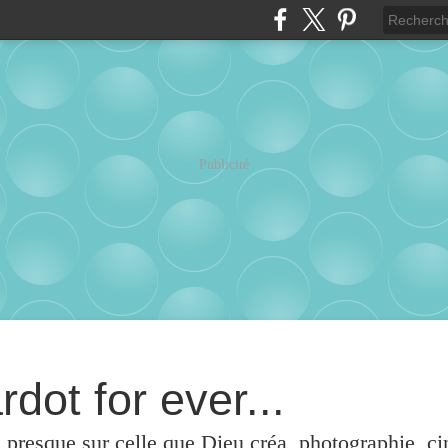
Publicité
rdot for ever...
u presque sur celle que Dieu créa, photographie, c