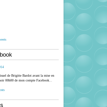
weets
book
014
isuel de Brigitte Bardot avant la mise en
 soir 00h00 de mon compte Facebook...
osts
s