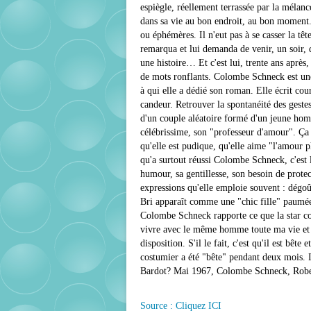
espiègle, réellement terrassée par la mélan
dans sa vie au bon endroit, au bon moment.
ou éphémères. Il n'eut pas à se casser la têt
remarqua et lui demanda de venir, un soir, 
une histoire… Et c'est lui, trente ans après, 
de mots ronflants. Colombe Schneck est une 
à qui elle a dédié son roman. Elle écrit cou
candeur. Retrouver la spontanéité des geste
d'un couple aléatoire formé d'un jeune hom
célébrissime, son "professeur d'amour". Ça m
qu'elle est pudique, qu'elle aime "l'amour 
qu'a surtout réussi Colombe Schneck, c'est le
humour, sa gentillesse, son besoin de protec
expressions qu'elle emploie souvent : dégoû
Bri apparaît comme une "chic fille" paumée
Colombe Schneck rapporte ce que la star con
vivre avec le même homme toute ma vie et ça
disposition. S'il le fait, c'est qu'il est bête 
costumier a été "bête" pendant deux mois. I
Bardot? Mai 1967, Colombe Schneck, Rober
Source : Cliquez ICI