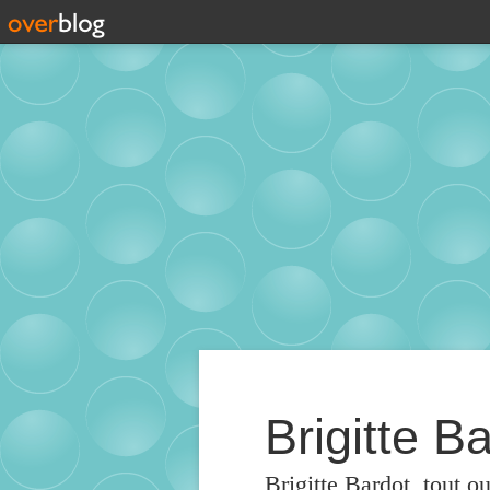
Brigitte Ba
Brigitte Bardot, tout o