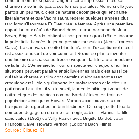
constamment n’est pas étranger à cette impression mais son
charme ne se limite pas à ses formes parfaites. Même si elle joue
parfois un peu faux, c’est ce naturel décomplexé qui enchante
littéralement et que Vadim saura repérer quelques années plus
tard lorsqu’il tournera Et Dieu créa la femme. Après une première
apparition aux côtés de Bourvil dans Le trou normand de Jean
Boyer, Brigitte Bardot obtient ici son premier grand rôle et incarne
la potentielle fiancée du jeune premier musculeux (Jean-François
Calvé). Le canevas de cette bluette n’a rien d’exceptionnel mais il
est assez amusant de voir comment Rozier se plaît à inventer
une histoire de chasse au trésor évoquant la littérature populaire
de la fin du 19ème siècle. Pour un spectateur d’aujourd’hui, les
situations peuvent paraître antédiluviennes mais c’est aussi ce
qui fait le charme du film dont certains dialogues sont assez
croquignolets1. Mais qu’importe les maladresses et le côté un
poil ringard du film : il y a le soleil, la mer, le bikini qui venait de
naître et que des actrices comme Bardot étaient en train de
populariser ainsi qu’un Howard Vernon assez savoureux en
trafiquant de cigarettes un brin libidineux. Du coup, cette bluette
démodée dégage un charme non négligeable… Manina, la fille
sans voiles (1952) de Willy Rozier avec Brigitte Bardot, Jean-
François Calvé, Howard Vernon. (Editions Bach Films)
Source : Cliquez ICI