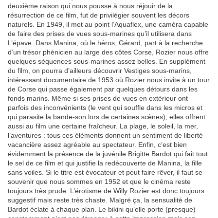
deuxième raison qui nous pousse à nous réjouir de la
résurrection de ce film, fut de privilégier souvent les décors
naturels. En 1949, il met au point l’Aquaflex, une caméra capable
de faire des prises de vues sous-marines qu’il utilisera dans
L’épave. Dans Manina, où le héros, Gérard, part à la recherche
d’un trésor phénicien au large des côtes Corse, Rozier nous offre
quelques séquences sous-marines assez belles. En supplément
du film, on pourra d’ailleurs découvrir Vestiges sous-marins,
intéressant documentaire de 1953 où Rozier nous invite à un tour
de Corse qui passe également par quelques détours dans les
fonds marins. Même si ses prises de vues en extérieur ont
parfois des inconvénients (le vent qui souffle dans les micros et
qui parasite la bande-son lors de certaines scènes), elles offrent
aussi au film une certaine fraîcheur. La plage, le soleil, la mer,
l’aventures : tous ces éléments donnent un sentiment de liberté
vacancière assez agréable au spectateur. Enfin, c’est bien
évidemment la présence de la juvénile Brigitte Bardot qui fait tout
le sel de ce film et qui justifie la redécouverte de Manina, la fille
sans voiles. Si le titre est évocateur et peut faire rêver, il faut se
souvenir que nous sommes en 1952 et que le cinéma reste
toujours très prude. L’érotisme de Willy Rozier est donc toujours
suggestif mais reste très chaste. Malgré ça, la sensualité de
Bardot éclate à chaque plan. Le bikini qu’elle porte (presque)