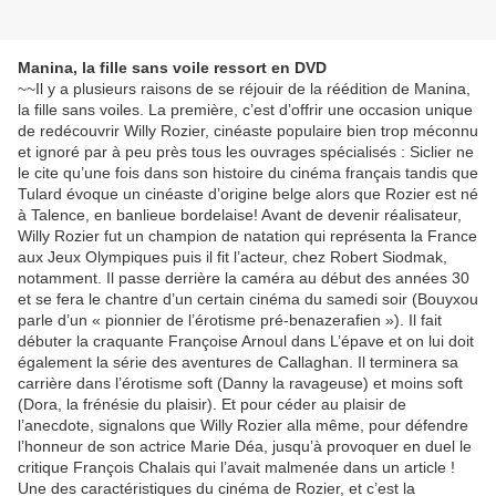
Manina, la fille sans voile ressort en DVD
~~Il y a plusieurs raisons de se réjouir de la réédition de Manina,
la fille sans voiles. La première, c’est d’offrir une occasion unique
de redécouvrir Willy Rozier, cinéaste populaire bien trop méconnu
et ignoré par à peu près tous les ouvrages spécialisés : Siclier ne
le cite qu’une fois dans son histoire du cinéma français tandis que
Tulard évoque un cinéaste d’origine belge alors que Rozier est né
à Talence, en banlieue bordelaise! Avant de devenir réalisateur,
Willy Rozier fut un champion de natation qui représenta la France
aux Jeux Olympiques puis il fit l’acteur, chez Robert Siodmak,
notamment. Il passe derrière la caméra au début des années 30
et se fera le chantre d’un certain cinéma du samedi soir (Bouyxou
parle d’un « pionnier de l’érotisme pré-benazerafien »). Il fait
débuter la craquante Françoise Arnoul dans L’épave et on lui doit
également la série des aventures de Callaghan. Il terminera sa
carrière dans l’érotisme soft (Danny la ravageuse) et moins soft
(Dora, la frénésie du plaisir). Et pour céder au plaisir de
l’anecdote, signalons que Willy Rozier alla même, pour défendre
l’honneur de son actrice Marie Déa, jusqu’à provoquer en duel le
critique François Chalais qui l’avait malmenée dans un article !
Une des caractéristiques du cinéma de Rozier, et c’est la