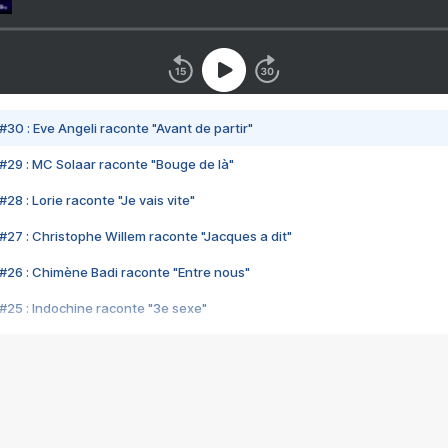
#30 : Eve Angeli raconte "Avant de partir"
#29 : MC Solaar raconte "Bouge de là"
28 : Lorie raconte "Je vais vite"
#27 : Christophe Willem raconte "Jacques a dit"
#26 : Chimène Badi raconte "Entre nous"
#25 : Indochine raconte "3e sexe"
#24 : Zaho raconte "C'est chelou"
#23 : Patrick Bruel raconte "Au café des délices"
#22 : Kyo raconte "Le chemin"