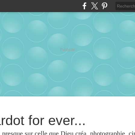
Publicité
rdot for ever...
u presque sur celle que Dieu créa, photographie, c