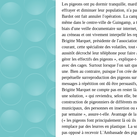
Les pigeons ont pu dormir tranquille, mard
effrayer et diminuer leur population, n'a p
Bardot ont fait annuler l'opération. La camp
même dans le centre-ville de Guingamp, a t
biais d'une veille documentaire sur interne
au créneau et ont vivement interpellé les rep
Brigitte Marquet, présidente de l'associati
courant, cette spécialiste des volatiles, to
aussitôt décroché leur téléphone pour faire 
gérer les effectifs des pigeons », explique-t-
avec des cages. Surtout lorsque l'on sait qu
une. Bien au contraire, puisque l'on crée de
perpétuelle surreproduction des pigeons sur
messages à répétition ont dû être persuasifs,
Brigitte Marquet ne compte pas en rester l
une solution, « qui reviendra, selon elle, 
construction de pigeonniers de différents m
municipaux, des personnes en insertion ou 
par semaine », assure-t-elle. Avantage de l
(« les pigeons font principalement là où ils 
remplace par des leurres en plastique. La so
pas opposé à recevoir L'Ambassade des pige