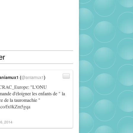
er
aniamux1 (
@aniamux1
)
RAC_Europe
: "L'ONU
ande d'éloigner les enfants de " la
ce de la tauromachie "
/t.co/fx0kZm5gqa
6, 2014