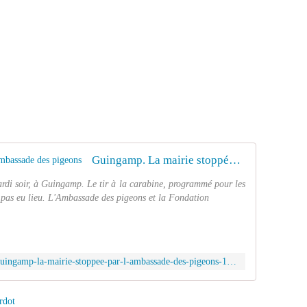
Guingamp. La mairie stoppée par l'Ambassade des pigeons
ardi soir, à Guingamp. Le tir à la carabine, programmé pour les
a pas eu lieu. L'Ambassade des pigeons et la Fondation
http://www.letelegramme.fr/bretagne/guingamp-la-mairie-stoppee-par-l-ambassade-des-pigeons-15-05-2014-10166855.php
rdot