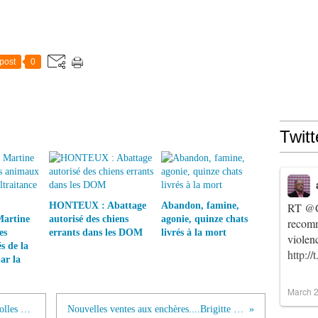
post
0
Twitt
HONTEUX : Abattage
Abandon, famine,
RT
@C
Martine
autorisé des chiens
agonie, quinze chats
recomm
es
errants dans les DOM
livrés à la mort
violen
s de la
http:/
ar la
March 2
Les 10 montées des marches les plus folles de Cannes
Nouvelles ventes aux enchères....Brigitte Bardot...