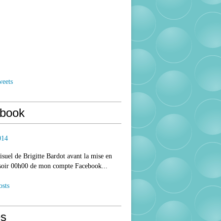
weets
book
014
isuel de Brigitte Bardot avant la mise en
 soir 00h00 de mon compte Facebook...
osts
s