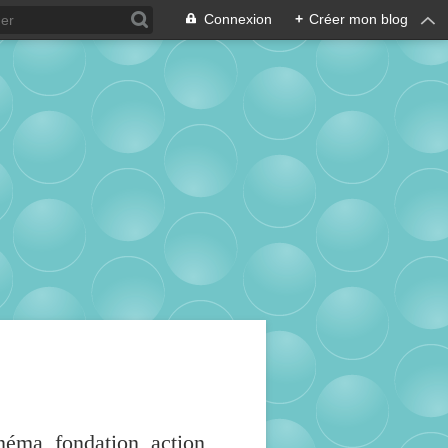
Connexion
+
Créer mon blog
inéma, fondation, action