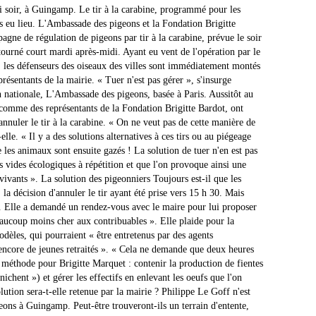
i soir, à Guingamp. Le tir à la carabine, programmé pour les
as eu lieu. L'Ambassade des pigeons et la Fondation Brigitte
agne de régulation de pigeons par tir à la carabine, prévue le soir
ourné court mardi après-midi. Ayant eu vent de l'opération par le
t, les défenseurs des oiseaux des villes sont immédiatement montés
résentants de la mairie. « Tuer n'est pas gérer », s'insurge
on nationale, L'Ambassade des pigeons, basée à Paris. Aussitôt au
ut comme des représentants de la Fondation Brigitte Bardot, ont
annuler le tir à la carabine. « On ne veut pas de cette manière de
elle. « Il y a des solutions alternatives à ces tirs ou au piégeage
e les animaux sont ensuite gazés ! La solution de tuer n'en est pas
s vides écologiques à répétition et que l'on provoque ainsi une
vivants ». La solution des pigeonniers Toujours est-il que les
 la décision d'annuler le tir ayant été prise vers 15 h 30. Mais
à. Elle a demandé un rendez-vous avec le maire pour lui proposer
beaucoup moins cher aux contribuables ». Elle plaide pour la
odèles, qui pourraient « être entretenus par des agents
encore de jeunes retraités ». « Cela ne demande que deux heures
a méthode pour Brigitte Marquet : contenir la production de fientes
nichent ») et gérer les effectifs en enlevant les oeufs que l'on
lution sera-t-elle retenue par la mairie ? Philippe Le Goff n'est
ons à Guingamp. Peut-être trouveront-ils un terrain d'entente,