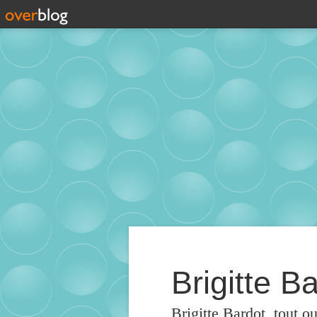
Brigitte Ba
Brigitte Bardot, tout o